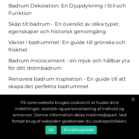
Badrum Dekoration: En Djupdykning i Stil och
Funktion
Skåp till badrum - En översikt av olika typer,
egenskaper och historisk genomgång
Växter i badrummet: En guide till grönska och
friskhet
Badrum microcement - en mjuk och hållbar yta
för ditt drömbadrum
Renovera badrum inspiration - En guide till att
skapa det perfekta badrummet
Inspektionsluckor för badrum: Förbättra
På vores website bruges cookies til at huske dine
tillgängligheten och underhållet
indstillinger, statistik og personalisering af indhold og
annoncer. Denne information deles med tredjepart. Ved
Förvaring i badrummet: En översikt och en
fortsat brug af websiden godkender du cookiepolitikken.
djupdykning
Ok
Privatlivspolitik
Korgbadrum En Översikt av Denna Populära