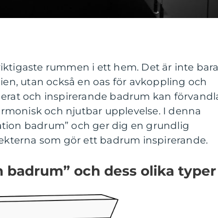
iktigaste rummen i ett hem. Det är inte bar
gien, utan också en oas för avkoppling och
nerat och inspirerande badrum kan förvandl
 harmonisk och njutbar upplevelse. I denna
iration badrum” och ger dig en grundlig
pekterna som gör ett badrum inspirerande.
on badrum” och dess olika typer