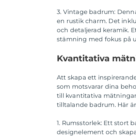
3. Vintage badrum: Denna 
en rustik charm. Det inkl
och detaljerad keramik. E
stämning med fokus på un
Kvantitativa mätn
Att skapa ett inspireran
som motsvarar dina behov 
till kvantitativa mätningar
tilltalande badrum. Här ä
1. Rumsstorlek: Ett stort
designelement och skapa