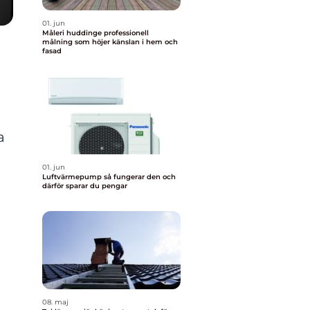
01. jun
Måleri huddinge professionell
målning som höjer känslan i hem och
fasad
a
a
01. jun
Luftvärmepump så fungerar den och
därför sparar du pengar
08. maj