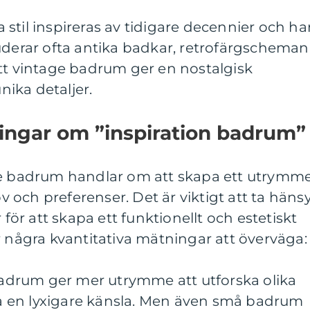
stil inspireras av tidigare decennier och ha
uderar ofta antika badkar, retrofärgscheman
tt vintage badrum ger en nostalgisk
ika detaljer.
ingar om ”inspiration badrum”
de badrum handlar om att skapa ett utrymm
och preferenser. Det är viktigt att ta häns
 för att skapa ett funktionellt och estetiskt
r några kvantitativa mätningar att överväga:
 badrum ger mer utrymme att utforska olika
 en lyxigare känsla. Men även små badrum