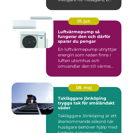
01. jun
Luftvärmepump så
fungerar den och därför
sparar du pengar
En luftvärmepump utnyttjar
energin som redan finns i
luften utomhus och
omvandlar den till värme
ino...
08. maj
Takläggare jönköping
trygga tak för småländskt
väder
Takläggare Jönköping är ett
återkommande sökord när
husägare behöver hjälp med
takbyte, takrenoverin...