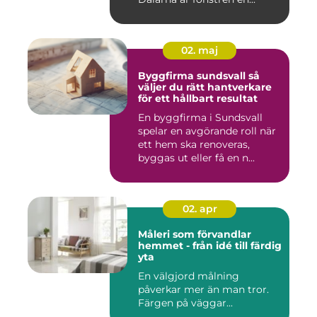
02. maj
Byggfirma sundsvall så
väljer du rätt hantverkare
för ett hållbart resultat
En byggfirma i Sundsvall
spelar en avgörande roll när
ett hem ska renoveras,
byggas ut eller få en n...
02. apr
Måleri som förvandlar
hemmet - från idé till färdig
yta
En välgjord målning
påverkar mer än man tror.
Färgen på väggar...