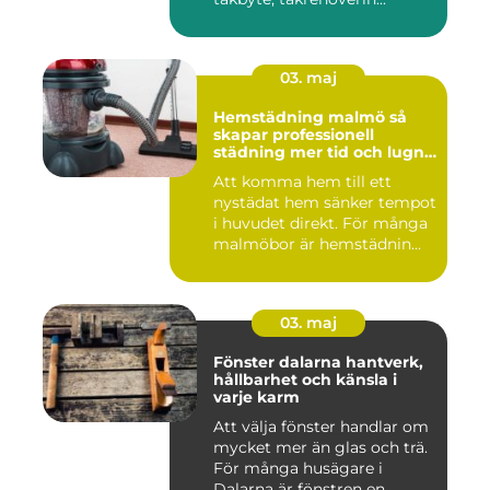
03. maj
Hemstädning malmö så
skapar professionell
städning mer tid och lugn i
vardagen
Att komma hem till ett
nystädat hem sänker tempot
i huvudet direkt. För många
malmöbor är hemstädnin...
03. maj
Fönster dalarna hantverk,
hållbarhet och känsla i
varje karm
Att välja fönster handlar om
mycket mer än glas och trä.
För många husägare i
Dalarna är fönstren en...