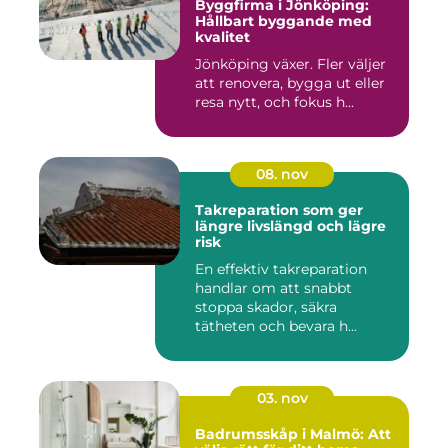
Byggfirma i Jönköping:
Hållbart byggande med
kvalitet
Jönköping växer. Fler väljer
att renovera, bygga ut eller
resa nytt, och fokus h...
08. nov
Takreparation som ger
längre livslängd och lägre
risk
En effektiv takreparation
handlar om att snabbt
stoppa skador, säkra
tätheten och bevara h...
03. nov
Badrumsskåp i Malmö: Att