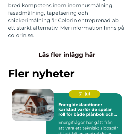
bred kompetens inom inomhusmålning,
fasadmålning, tapetsering och
snickerimålning är Colorin entreprenad ab
ett starkt alternativ. Mer information finns på
colorin.se.
Läs fler inlägg här
Fler nyheter
31. jul
Energideklarationer
karlstad varför de spelar
roll för både plånbok och
klimat
Energifrågor har gått från
att vara ett tekniskt sidospår
till att bli en central del av