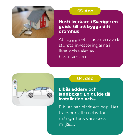
05. dec
Hustillverkare i Sverige: en
guide till att bygga ditt
drömhus
Att bygga ett hus är en av de
största investeringarna i
livet och valet av
hustillverkare ...
04. dec
Elbilsladdare och
laddboxar: En guide till
installation och
användning
Elbilar har blivit ett populärt
transportalternativ för
många, tack vare dess
milj&o...