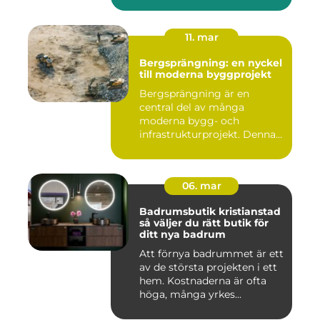
11. mar
Bergsprängning: en nyckel
till moderna byggprojekt
Bergsprängning är en
central del av många
moderna bygg- och
infrastrukturprojekt. Denna
teknik använ...
06. mar
Badrumsbutik kristianstad
så väljer du rätt butik för
ditt nya badrum
Att förnya badrummet är ett
av de största projekten i ett
hem. Kostnaderna är ofta
höga, många yrkes...