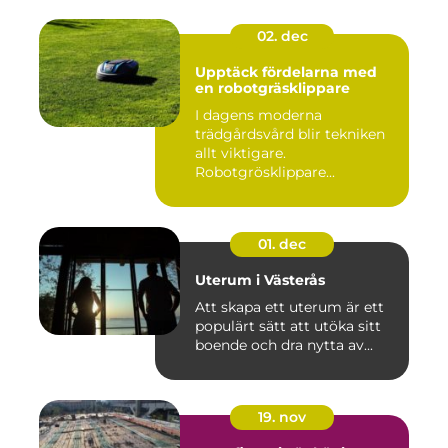
02. dec
Upptäck fördelarna med
en robotgräsklippare
I dagens moderna
trädgårdsvård blir tekniken
allt viktigare.
Robotgrösklippare...
01. dec
Uterum i Västerås
Att skapa ett uterum är ett
populärt sätt att utöka sitt
boende och dra nytta av...
19. nov