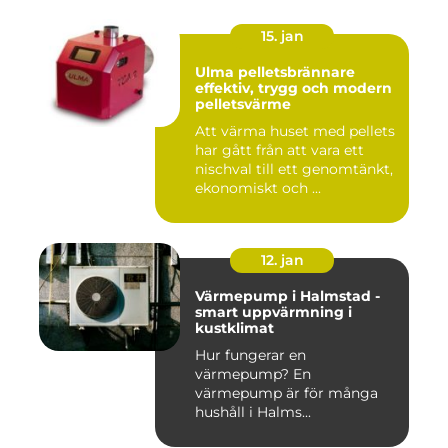
15. jan
Ulma pelletsbrännare
effektiv, trygg och modern
pelletsvärme
Att värma huset med pellets
har gått från att vara ett
nischval till ett genomtänkt,
ekonomiskt och ...
12. jan
Värmepump i Halmstad -
smart uppvärmning i
kustklimat
Hur fungerar en
värmepump? En
värmepump är för många
hushåll i Halms...