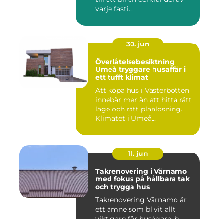
varje fasti...
30. jun
Överlåtelsebesiktning
Umeå tryggare husaffär i
ett tufft klimat
Att köpa hus i Västerbotten
innebär mer än att hitta rätt
läge och rätt planlösning.
Klimatet i Umeå...
11. jun
Takrenovering i Värnamo
med fokus på hållbara tak
och trygga hus
Takrenovering Värnamo är
ett ämne som blivit allt
viktigare för husägare, b...