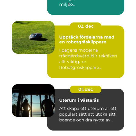
milj&o...
02. dec
Upptäck fördelarna med
en robotgräsklippare
I dagens moderna
trädgårdsvård blir tekniken
allt viktigare.
Robotgrösklippare...
01. dec
Uterum i Västerås
Att skapa ett uterum är ett
populärt sätt att utöka sitt
boende och dra nytta av...