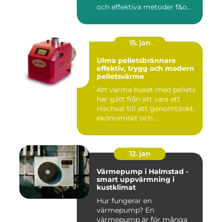
och effektiva metoder f&o...
15. jan
Ulma pelletsbrännare
effektiv, trygg och modern
pelletsvärme
Att värma huset med pellets
har gått från att vara ett
nischval till ett genomtänkt,
ekonomiskt och ...
12. jan
Värmepump i Halmstad -
smart uppvärmning i
kustklimat
Hur fungerar en
värmepump? En
värmepump är för många