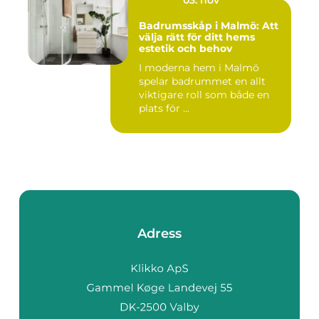
03. nov
Badrumsskåp i Malmö: Att
välja rätt för ditt hems
estetik och behov
I moderna hem i Malmö
spelar badrummet en allt
viktigare roll som både en
plats för ...
Adress