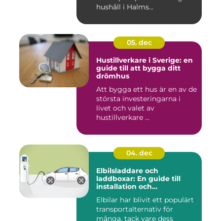
hushåll i Halms...
05. dec
Hustillverkare i Sverige: en
guide till att bygga ditt
drömhus
Att bygga ett hus är en av de
största investeringarna i
livet och valet av
hustillverkare ...
04. dec
Elbilsladdare och
laddboxar: En guide till
installation och
användning
Elbilar har blivit ett populärt
transportalternativ för
många, tack vare dess