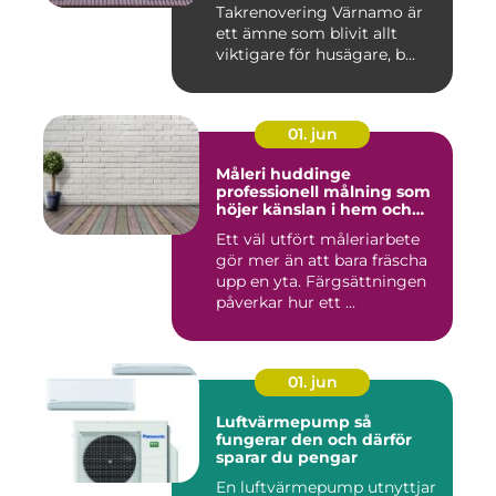
Takrenovering Värnamo är
ett ämne som blivit allt
viktigare för husägare, b...
01. jun
Måleri huddinge
professionell målning som
höjer känslan i hem och
fasad
Ett väl utfört måleriarbete
gör mer än att bara fräscha
upp en yta. Färgsättningen
påverkar hur ett ...
01. jun
Luftvärmepump så
fungerar den och därför
sparar du pengar
En luftvärmepump utnyttjar