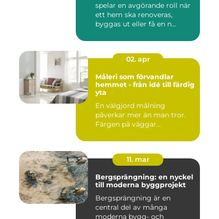
spelar en avgörande roll när
ett hem ska renoveras,
byggas ut eller få en n...
02. apr
Måleri som förvandlar
hemmet - från idé till färdig
yta
En välgjord målning
påverkar mer än man tror.
Färgen på väggar...
11. mar
Bergsprängning: en nyckel
till moderna byggprojekt
Bergsprängning är en
central del av många
moderna bygg- och