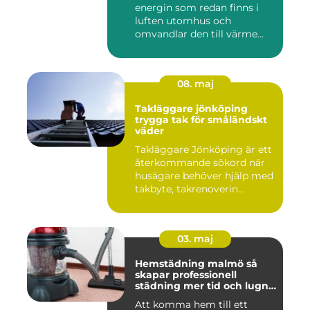
energin som redan finns i
luften utomhus och
omvandlar den till värme
ino...
08. maj
Takläggare jönköping
trygga tak för småländskt
väder
Takläggare Jönköping är ett
återkommande sökord när
husägare behöver hjälp med
takbyte, takrenoverin...
03. maj
Hemstädning malmö så
skapar professionell
städning mer tid och lugn i
vardagen
Att komma hem till ett