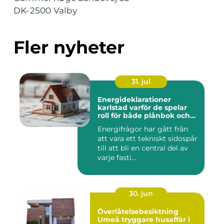
DK-2500 Valby
Fler nyheter
31. jul
Energideklarationer
karlstad varför de spelar
roll för både plånbok och
klimat
Energifrågor har gått från
att vara ett tekniskt sidospår
till att bli en central del av
varje fasti...
30. jun
Överlåtelsebesiktning
Umeå tryggare husaffär i