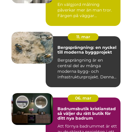
En välgjord målning
påverkar mer än man tror.
Färgen på väggar...
11. mar
Bergsprängning: en nyckel
till moderna byggprojekt
Bergsprängning är en
central del av många
moderna bygg- och
infrastrukturprojekt. Denna
teknik använ...
06. mar
Badrumsbutik kristianstad
så väljer du rätt butik för
ditt nya badrum
Att förnya badrummet är ett
av de största projekten i ett