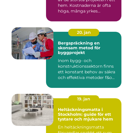
hem. Kostnaderna är ofta
höga, många yrkes...
20. jan
Bergspräckning en
skonsam metod för
byggprojekt
Inom bygg- och
konstruktionssektorn finns
ett konstant behov av säkra
och effektiva metoder f&o...
19. jan
Heltäckningsmatta i
Stockholm: guide för ett
tystare och mjukare hem
En heltäckningsmatta
förvandlar snabbt ett rum.