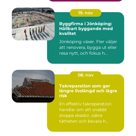
19. nov
Byggfirma i Jönköping:
Hållbart byggande med
kvalitet
Jönköping växer. Fler väljer
att renovera, bygga ut eller
resa nytt, och fokus h...
08. nov
Takreparation som ger
längre livslängd och lägre
risk
En effektiv takreparation
handlar om att snabbt
stoppa skador, säkra
tätheten och bevara h...