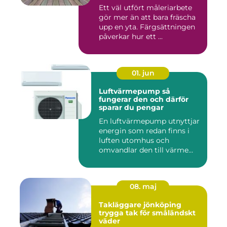
fasad
Ett väl utfört måleriarbete
gör mer än att bara fräscha
upp en yta. Färgsättningen
påverkar hur ett ...
01. jun
Luftvärmepump så
fungerar den och därför
sparar du pengar
En luftvärmepump utnyttjar
energin som redan finns i
luften utomhus och
omvandlar den till värme
ino...
08. maj
Takläggare jönköping
trygga tak för småländskt
väder