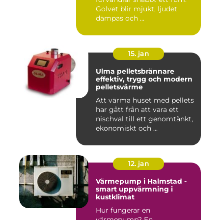
Golvet blir mjukt, ljudet
dämpas och ...
15. jan
Ulma pelletsbrännare
effektiv, trygg och modern
pelletsvärme
Att värma huset med pellets
har gått från att vara ett
nischval till ett genomtänkt,
ekonomiskt och ...
12. jan
Värmepump i Halmstad -
smart uppvärmning i
kustklimat
Hur fungerar en
värmepump? En