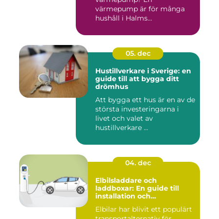
värmepump är för många
hushåll i Halms...
05. dec
Hustillverkare i Sverige: en
guide till att bygga ditt
drömhus
Att bygga ett hus är en av de
största investeringarna i
livet och valet av
hustillverkare ...
04. dec
Elbilsladdare och
laddboxar: En guide till
installation och
användning
Elbilar har blivit ett populärt
transportalternativ för