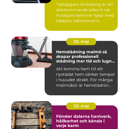
Takläggare Jönköping är ett
återkommande sökord när
husägare behöver hjälp med
takbyte, takrenoverin...
03. maj
Hemstädning malmö så
skapar professionell
städning mer tid och lugn i
vardagen
Att komma hem till ett
nystädat hem sänker tempot
i huvudet direkt. För många
malmöbor är hemstädnin...
03. maj
Fönster dalarna hantverk,
hållbarhet och känsla i
varje karm