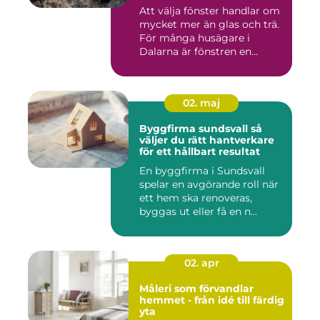
Att välja fönster handlar om
mycket mer än glas och trä.
För många husägare i
Dalarna är fönstren en...
02. maj
Byggfirma sundsvall så
väljer du rätt hantverkare
för ett hållbart resultat
En byggfirma i Sundsvall
spelar en avgörande roll när
ett hem ska renoveras,
byggas ut eller få en n...
02. apr
Måleri som förvandlar
hemmet - från idé till färdig
yta