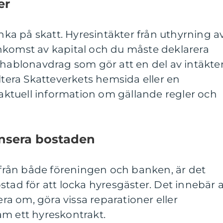
er
änka på skatt. Hyresintäkter från uthyrning a
nkomst av kapital och du måste deklarera
chablonavdrag som gör att en del av intäkte
ultera Skatteverkets hemsida eller en
å aktuell information om gällande regler och
nsera bostaden
s från både föreningen och banken, är det
stad för att locka hyresgäster. Det innebär a
a om, göra vissa reparationer eller
am ett hyreskontrakt.