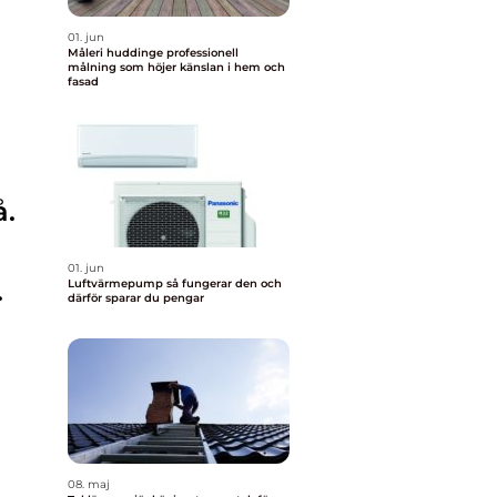
01. jun
Måleri huddinge professionell
målning som höjer känslan i hem och
fasad
å.
01. jun
.
Luftvärmepump så fungerar den och
därför sparar du pengar
08. maj