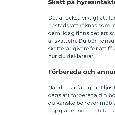
Skatt på hyresintäkt
Det är också viktigt att t
bostadsrätt räknas som i
dem. Idag finns det ett s
är skattefri. Du bör kons
skatterådgivare för att f
hur du deklarerar.
Förbereda och anno
När du har fått grönt lju
dags att förbereda din bo
du kanske behöver möbler
uppgraderingar och ta fr