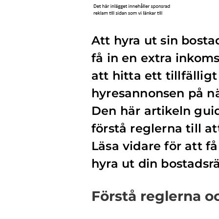
Att hyra ut sin bosta
få in en extra inko
att hitta ett tillfäl
hyresannonsen på nät
Den här artikeln gui
förstå reglerna till a
Läsa vidare för att 
hyra ut din bostadsrä
Förstå reglerna o