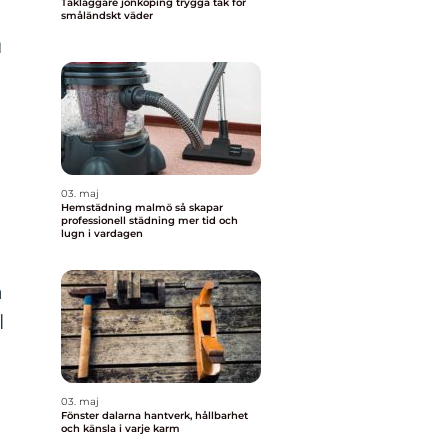
Takläggare jönköping trygga tak för
småländskt väder
u
03. maj
Hemstädning malmö så skapar
professionell städning mer tid och
lugn i vardagen
a
l
03. maj
Fönster dalarna hantverk, hållbarhet
och känsla i varje karm