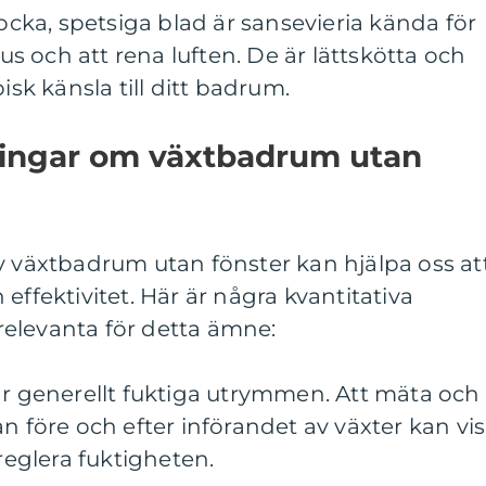
jocka, spetsiga blad är sansevieria kända för
jus och att rena luften. De är lättskötta och
isk känsla till ditt badrum.
ningar om växtbadrum utan
v växtbadrum utan fönster kan hjälpa oss at
effektivitet. Här är några kvantitativa
elevanta för detta ämne:
är generellt fuktiga utrymmen. Att mäta och
n före och efter införandet av växter kan vi
 reglera fuktigheten.