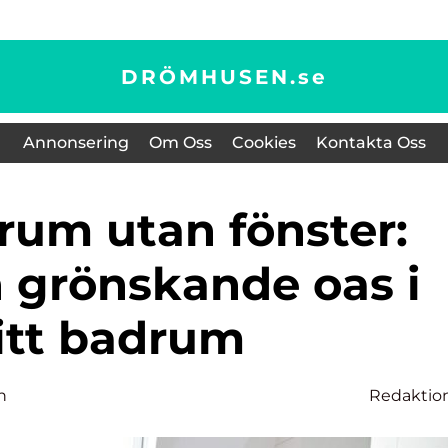
DRÖMHUSEN.
se
Annonsering
Om Oss
Cookies
Kontakta Oss
 grönskande oas i
itt badrum
n
Redaktio