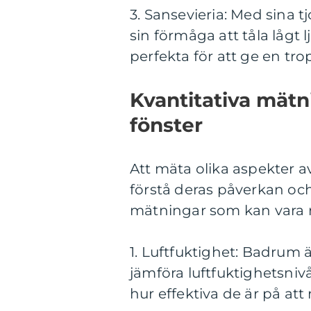
3. Sansevieria: Med sina t
sin förmåga att tåla lågt l
perfekta för att ge en trop
Kvantitativa mät
fönster
Att mäta olika aspekter a
förstå deras påverkan och 
mätningar som kan vara r
1. Luftfuktighet: Badrum 
jämföra luftfuktighetsnivå
hur effektiva de är på att