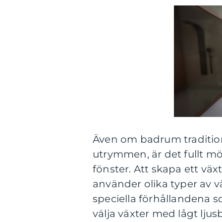
Även om badrum tradition
utrymmen, är det fullt mö
fönster. Att skapa ett v
använder olika typer av v
speciella förhållandena s
välja växter med lågt ljus