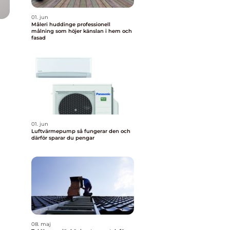
01. jun
Måleri huddinge professionell
målning som höjer känslan i hem och
fasad
01. jun
Luftvärmepump så fungerar den och
därför sparar du pengar
08. maj