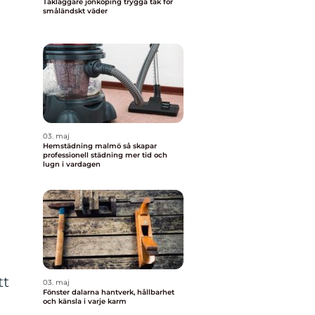
Takläggare jönköping trygga tak för
småländskt väder
03. maj
Hemstädning malmö så skapar
professionell städning mer tid och
lugn i vardagen
tt
03. maj
Fönster dalarna hantverk, hållbarhet
och känsla i varje karm