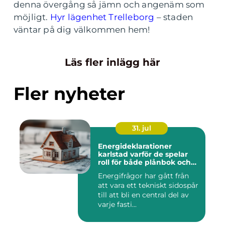
denna övergång så jämn och angenäm som
möjligt.
Hyr lägenhet Trelleborg
– staden
väntar på dig välkommen hem!
Läs fler inlägg här
Fler nyheter
31. jul
Energideklarationer
karlstad varför de spelar
roll för både plånbok och
klimat
Energifrågor har gått från
att vara ett tekniskt sidospår
till att bli en central del av
varje fasti...