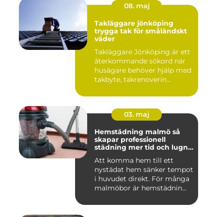
08. maj
Takläggare jönköping
trygga tak för småländskt
väder
Takläggare Jönköping är ett
återkommande sökord när
husägare behöver hjälp med
takbyte, takrenoverin...
03. maj
Hemstädning malmö så
skapar professionell
städning mer tid och lugn i
vardagen
Att komma hem till ett
nystädat hem sänker tempot
i huvudet direkt. För många
malmöbor är hemstädnin...