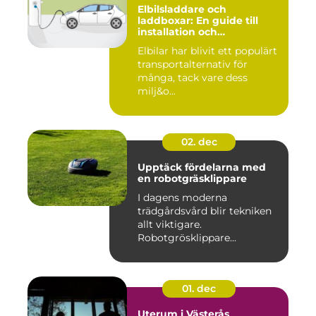
Elbilsladdare och
laddboxar: En guide till
installation och
användning
Elbilar har blivit ett populärt
transportalternativ för
många, tack vare dess
milj&o...
02. dec
Upptäck fördelarna med
en robotgräsklippare
I dagens moderna
trädgårdsvård blir tekniken
allt viktigare.
Robotgrösklippare...
01. dec
Uterum i Västerås