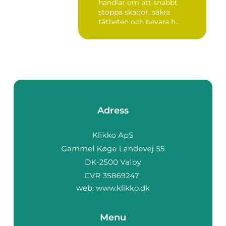
handlar om att snabbt
stoppa skador, säkra
tätheten och bevara h...
Adress
web:
www.klikko.dk
Menu