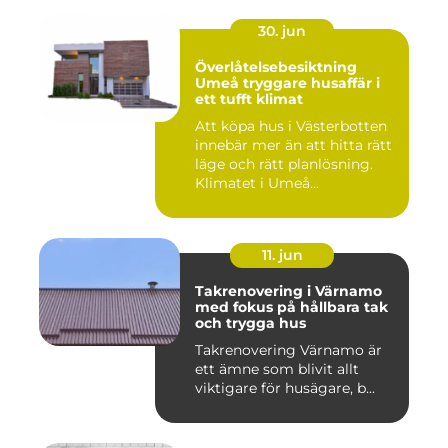
30. jun
Överlåtelsebesiktning
Umeå tryggare husaffär i
ett tufft klimat
Att köpa hus i Västerbotten
innebär mer än att hitta rätt
läge och rätt planlösning.
Klimatet i Umeå...
11. jun
Takrenovering i Värnamo
med fokus på hållbara tak
och trygga hus
Takrenovering Värnamo är
ett ämne som blivit allt
viktigare för husägare, b...