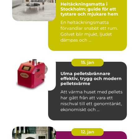
Heltäckningsmatta i
Stockholm: guide för ett
tystare och mjukare hem
En heltäckningsmatta
förvandlar snabbt ett rum.
Golvet blir mjukt, ljudet
dämpas och ...
15. jan
Ulma pelletsbrännare
effektiv, trygg och modern
pelletsvärme
Att värma huset med pellets
har gått från att vara ett
nischval till ett genomtänkt,
ekonomiskt och ...
12. jan