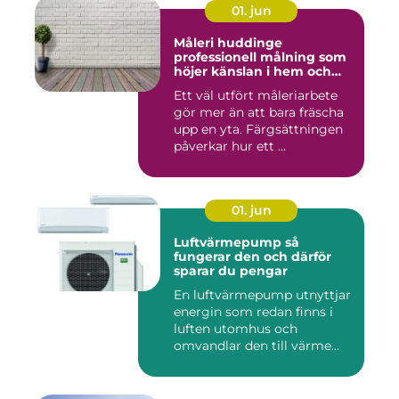
01. jun
Måleri huddinge
professionell målning som
höjer känslan i hem och
fasad
Ett väl utfört måleriarbete
gör mer än att bara fräscha
upp en yta. Färgsättningen
påverkar hur ett ...
01. jun
Luftvärmepump så
fungerar den och därför
sparar du pengar
En luftvärmepump utnyttjar
energin som redan finns i
luften utomhus och
omvandlar den till värme
ino...