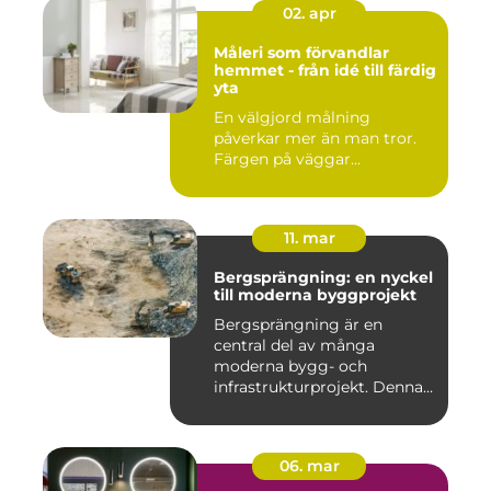
02. apr
Måleri som förvandlar
hemmet - från idé till färdig
yta
En välgjord målning
påverkar mer än man tror.
Färgen på väggar...
11. mar
Bergsprängning: en nyckel
till moderna byggprojekt
Bergsprängning är en
central del av många
moderna bygg- och
infrastrukturprojekt. Denna
teknik använ...
06. mar