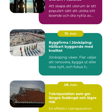
Att skapa ett uterum är ett
populärt sätt att utöka sitt
boende och dra nytta av...
19. nov
Byggfirma i Jönköping:
Hållbart byggande med
kvalitet
Jönköping växer. Fler väljer
att renovera, bygga ut eller
resa nytt, och fokus h...
08. nov
Takreparation som ger
längre livslängd och lägre
risk
En effektiv takreparation