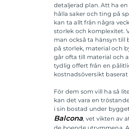
detaljerad plan. Att ha en k
hålla saker och ting på 
kan ta allt från några vec
storlek och komplexitet.
man också ta hänsyn till
på storlek, material och
går ofta till material och 
tydlig offert från en påli
kostnadsöversikt baserat
För dem som vill ha så li
kan det vara en tröstande 
i sin bostad under bygge
Balcona
, vet vikten av 
de boende utrymmena. At