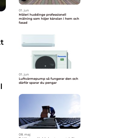
01. jun
Måleri huddinge professionell
målning som höjer känslan i hem och
fasad
t
01. jun
Luftvärmepump så fungerar den och
därför sparar du pengar
l
08. maj