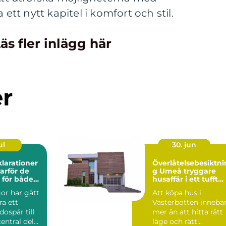
t nytt kapitel i komfort och stil.
äs fler inlägg här
er
ul
30. jun
larationer
Överlåtelsebesiktni
g Umeå tryggare
l för både
husaffär i ett tufft
ch klimat
klimat
or har gått
Att köpa hus i
ra ett
Västerbotten innebä
dospår till
mer än att hitta rätt
central del
läge och rätt