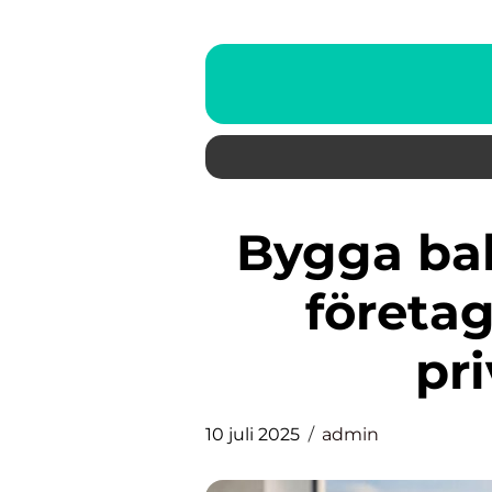
Bygga balkong: En guide för
företag
pr
10 juli 2025
admin