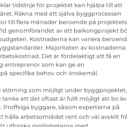
lar tidslinje för projektet kan hjälpa till att
spåret. Räkna med att själva byggprocessen
kor till flera månader beroende på projektet
 Vid genomförandet av ett balkongprojekt b
 budgeten. Kostnaderna kan variera beroen
 byggstandarder. Majoriteten av kostnaderna
arbetskostnad. Det är fördelaktigt att få en
tlig entreprenör som kan ge en
 på specifika behov och önskemål.
te störning som möjligt under byggprojektet,
tanke att det oftast är fullt möjligt att bo kv
t. Proffsiga byggare, såsom experterna på
att hålla arbetsområdet rent och väl avskilt fr
t utforska möjligheterna med