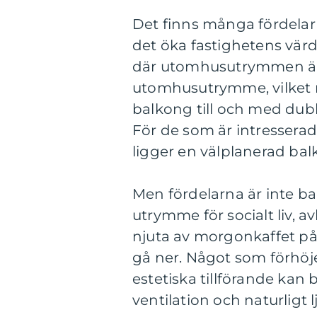
Det finns många fördela
det öka fastighetens värd
där utomhusutrymmen är 
utomhusutrymme, vilket må
balkong till och med dubb
För de som är intresserad
ligger en välplanerad balk
Men fördelarna är inte b
utrymme för socialt liv, a
njuta av morgonkaffet på,
gå ner. Något som förhöj
estetiska tillförande kan
ventilation och naturligt 