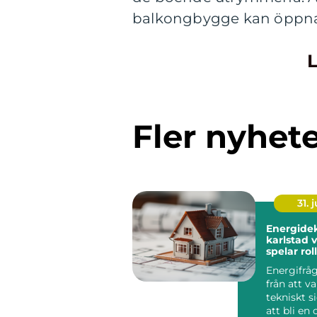
balkongbygge kan öppna et
L
Fler nyhet
31. j
Energidek
karlstad varför de
spelar rol
plånbok o
Energifråg
från att va
tekniskt si
att bli en 