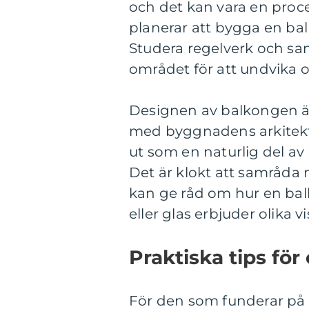
och det kan vara en proc
planerar att bygga en bal
Studera regelverk och sa
området för att undvika 
Designen av balkongen är
med byggnadens arkitektu
ut som en naturlig del a
Det är klokt att samråda 
kan ge råd om hur en balk
eller glas erbjuder olika v
Praktiska tips fö
För den som funderar på a