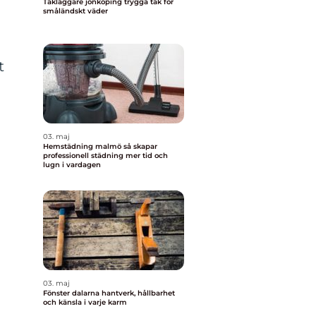
Takläggare jönköping trygga tak för
småländskt väder
t
03. maj
Hemstädning malmö så skapar
professionell städning mer tid och
lugn i vardagen
03. maj
Fönster dalarna hantverk, hållbarhet
och känsla i varje karm