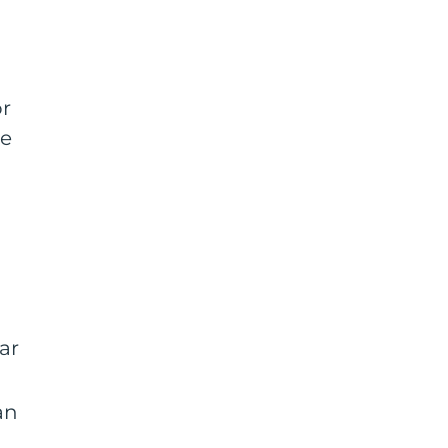
s
ör
de
ar
ån