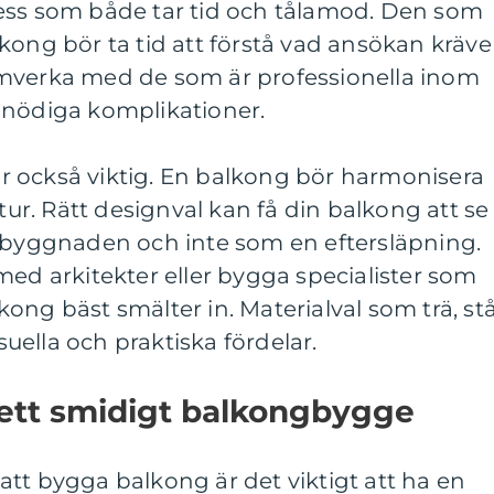
ess som både tar tid och tålamod. Den som
kong bör ta tid att förstå vad ansökan kräve
mverka med de som är professionella inom
onödiga komplikationer.
 också viktig. En balkong bör harmonisera
r. Rätt designval kan få din balkong att se
v byggnaden och inte som en eftersläpning.
med arkitekter eller bygga specialister som
ong bäst smälter in. Materialval som trä, stå
isuella och praktiska fördelar.
r ett smidigt balkongbygge
tt bygga balkong är det viktigt att ha en