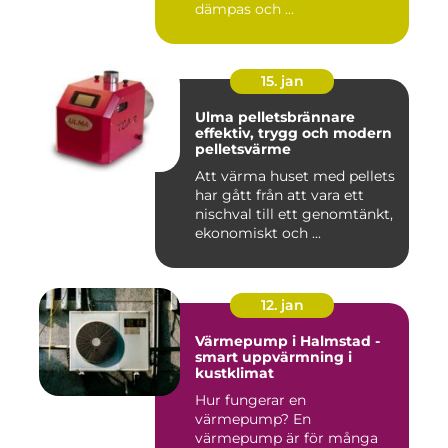
dämpas och ...
15. jan
Ulma pelletsbrännare
effektiv, trygg och modern
pelletsvärme
Att värma huset med pellets
har gått från att vara ett
nischval till ett genomtänkt,
ekonomiskt och ...
12. jan
Värmepump i Halmstad -
smart uppvärmning i
kustklimat
Hur fungerar en
värmepump? En
värmepump är för många