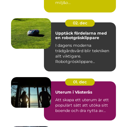
milj&o...
02. dec
Upptäck fördelarna med
en robotgräsklippare
I dagens moderna
trädgårdsvård blir tekniken
allt viktigare.
Robotgrösklippare...
01. dec
Uterum i Västerås
Att skapa ett uterum är ett
populärt sätt att utöka sitt
boende och dra nytta av...