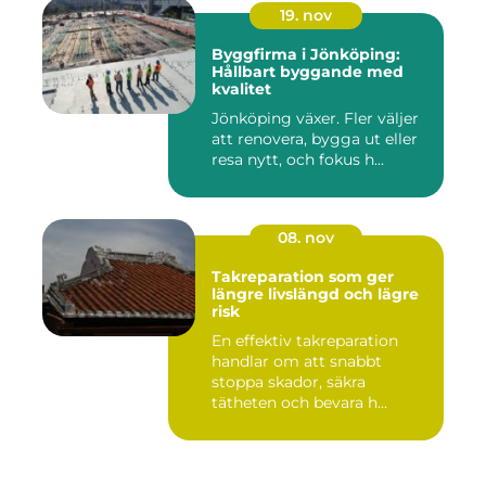
19. nov
Byggfirma i Jönköping:
Hållbart byggande med
kvalitet
Jönköping växer. Fler väljer
att renovera, bygga ut eller
resa nytt, och fokus h...
08. nov
Takreparation som ger
längre livslängd och lägre
risk
En effektiv takreparation
handlar om att snabbt
stoppa skador, säkra
tätheten och bevara h...