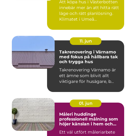
Att köpa hus i Västerbotten
innebär mer än att hitta rätt
läge och rätt planlösning.
Klimatet i Umeå...
11. jun
Takrenovering i Värnamo
med fokus på hållbara tak
och trygga hus
Takrenovering Värnamo är
ett ämne som blivit allt
viktigare för husägare, b...
01. jun
Måleri huddinge
professionell målning som
höjer känslan i hem och
fasad
Ett väl utfört måleriarbete