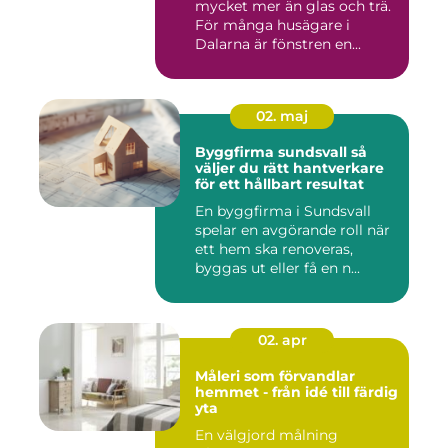
mycket mer än glas och trä.
För många husägare i
Dalarna är fönstren en...
02. maj
Byggfirma sundsvall så
väljer du rätt hantverkare
för ett hållbart resultat
En byggfirma i Sundsvall
spelar en avgörande roll när
ett hem ska renoveras,
byggas ut eller få en n...
02. apr
Måleri som förvandlar
hemmet - från idé till färdig
yta
En välgjord målning