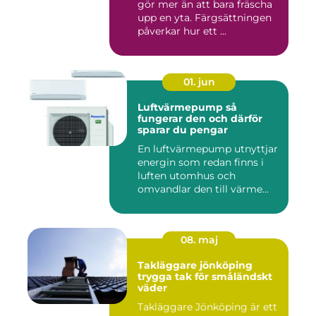
gör mer än att bara fräscha
upp en yta. Färgsättningen
påverkar hur ett ...
01. jun
Luftvärmepump så
fungerar den och därför
sparar du pengar
En luftvärmepump utnyttjar
energin som redan finns i
luften utomhus och
omvandlar den till värme
ino...
08. maj
Takläggare jönköping
trygga tak för småländskt
väder
Takläggare Jönköping är ett