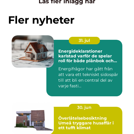
Läs fler inlägg här
Fler nyheter
31. jul
Energideklarationer
karlstad varför de spelar
roll för både plånbok och
klimat
Energifrågor har gått från
att vara ett tekniskt sidospår
till att bli en central del av
varje fasti...
30. jun
Överlåtelsebesiktning
Umeå tryggare husaffär i
ett tufft klimat