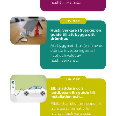
hushåll i Halms...
05. dec
Hustillverkare i Sverige: en
guide till att bygga ditt
drömhus
Att bygga ett hus är en av de
största investeringarna i
livet och valet av
hustillverkare ...
04. dec
Elbilsladdare och
laddboxar: En guide till
installation och
användning
Elbilar har blivit ett populärt
transportalternativ för
många, tack vare dess