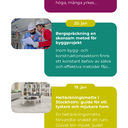
höga, många yrkes...
20. jan
Bergspräckning en
skonsam metod för
byggprojekt
Inom bygg- och
konstruktionssektorn finns
ett konstant behov av säkra
och effektiva metoder f&o...
19. jan
Heltäckningsmatta i
Stockholm: guide för ett
tystare och mjukare hem
En heltäckningsmatta
förvandlar snabbt ett rum.
Golvet blir mjukt, ljudet