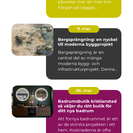
påverkar mer än man tror.
Färgen på väggar...
11. mar
Bergsprängning: en nyckel
till moderna byggprojekt
Bergsprängning är en
central del av många
moderna bygg- och
infrastrukturprojekt. Denna
teknik använ...
06. mar
Badrumsbutik kristianstad
så väljer du rätt butik för
ditt nya badrum
Att förnya badrummet är ett
av de största projekten i ett
hem. Kostnaderna är ofta