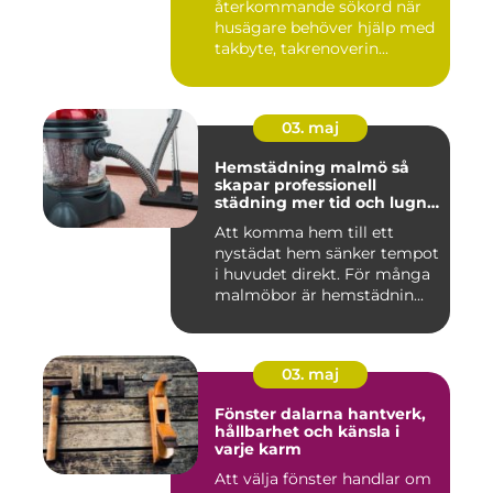
återkommande sökord när
husägare behöver hjälp med
takbyte, takrenoverin...
03. maj
Hemstädning malmö så
skapar professionell
städning mer tid och lugn i
vardagen
Att komma hem till ett
nystädat hem sänker tempot
i huvudet direkt. För många
malmöbor är hemstädnin...
03. maj
Fönster dalarna hantverk,
hållbarhet och känsla i
varje karm
Att välja fönster handlar om