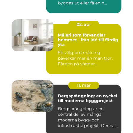
byggas ut eller få en n...
02. apr
Måleri som förvandlar
hemmet - från idé till färdig
yta
En välgjord målning
påverkar mer än man tror.
Färgen på väggar...
11. mar
Bergsprängning: en nyckel
till moderna byggprojekt
Bergsprängning är en
central del av många
moderna bygg- och
infrastrukturprojekt. Denna
teknik använ...