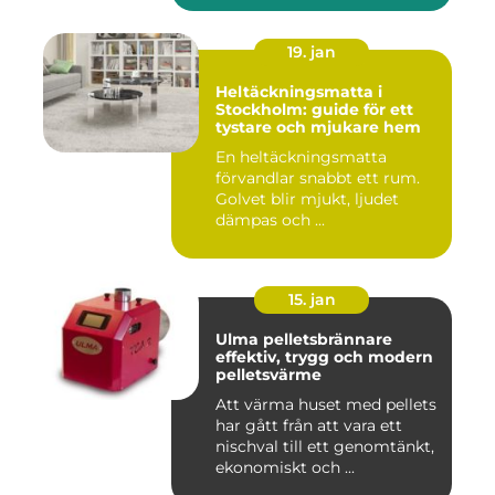
19. jan
Heltäckningsmatta i
Stockholm: guide för ett
tystare och mjukare hem
En heltäckningsmatta
förvandlar snabbt ett rum.
Golvet blir mjukt, ljudet
dämpas och ...
15. jan
Ulma pelletsbrännare
effektiv, trygg och modern
pelletsvärme
Att värma huset med pellets
har gått från att vara ett
nischval till ett genomtänkt,
ekonomiskt och ...