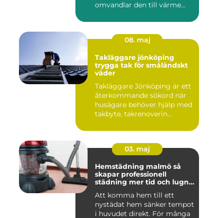
omvandlar den till värme
ino...
08. maj
Takläggare jönköping
trygga tak för småländskt
väder
Takläggare Jönköping är ett
återkommande sökord när
husägare behöver hjälp med
takbyte, takrenoverin...
03. maj
Hemstädning malmö så
skapar professionell
städning mer tid och lugn i
vardagen
Att komma hem till ett
nystädat hem sänker tempot
i huvudet direkt. För många