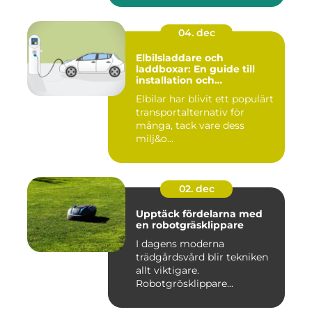
04. dec
Elbilsladdare och
laddboxar: En guide till
installation och
användning
Elbilar har blivit ett populärt
transportalternativ för
många, tack vare dess
milj&o...
02. dec
Upptäck fördelarna med
en robotgräsklippare
I dagens moderna
trädgårdsvård blir tekniken
allt viktigare.
Robotgrösklippare...