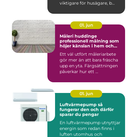
viktigare för husägare, b...
01. jun
Måleri huddinge
professionell målning som
höjer känslan i hem och
fasad
Ett väl utfört måleriarbete
gör mer än att bara fräscha
upp en yta. Färgsättningen
påverkar hur ett ...
01. jun
Luftvärmepump så
fungerar den och därför
sparar du pengar
En luftvärmepump utnyttjar
energin som redan finns i
luften utomhus och