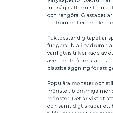
Vinyltapet för badrum är 
förmåga att motstå fukt, 
och rengöra. Glastapet är 
badrummet en modern och 
Fuktbeständig tapet är sp
fungerar bra i badrum där
vanligtvis tillverkade av 
även motståndskraftiga m
plastbeläggning för att 
Populära mönster och stil
mönster, blommiga mönst
mönster. Det är viktigt at
och samtidigt skapar ett