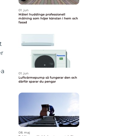
01. jun
Måleri huddinge professionell
målning som höjer känslan i hem och
fasad
t
er
pa
01. jun
Luftvärmepump så fungerar den och
därför sparar du pengar
08. maj