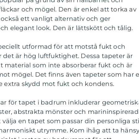
populär på grund av sin hållbarhet och
fläckar och mögel. Den är enkel att torka av
också ett vanligt alternativ och ger
elegant look. Den är lättskött och tålig.
eciellt utformad för att motstå fukt och
 det är hög luftfuktighet. Dessa tapeter är
ett material som inte absorberar fukt och är
ot mögel. Det finns även tapeter som har 
ge extra skydd mot fukt och kondens.
ar för tapet i badrum inkluderar geometrisk
er, abstrakta mönster och marininspirerad
t välja en tapet som passar din personliga sti
 harmoniskt utrymme. Kom ihåg att ta häns