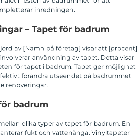
rialet i resten av badrummet för att
ompletterar inredningen.
ingar – Tapet för badrum
ord av [Namn på företag] visar att [procent
nvolverar användning av tapet. Detta visar
ten för tapet i badrum. Tapet ger möjlighet
ffektivt förändra utseendet på badrummet
e renoveringar.
 för badrum
 mellan olika typer av tapet för badrum. En
hanterar fukt och vattenånga. Vinyltapeter