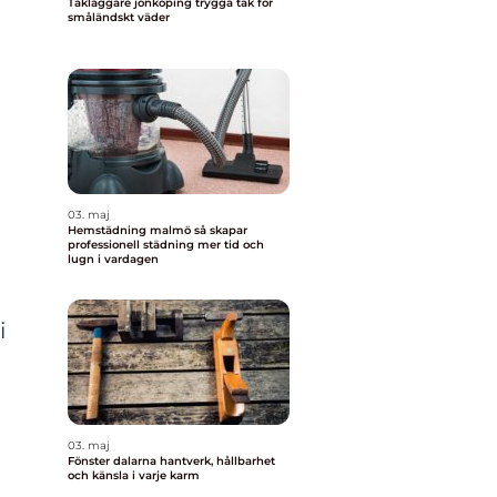
Takläggare jönköping trygga tak för
småländskt väder
03. maj
Hemstädning malmö så skapar
professionell städning mer tid och
lugn i vardagen
i
03. maj
Fönster dalarna hantverk, hållbarhet
och känsla i varje karm