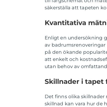
till färgschemat och mate
säkerställa att tapeten k
Kvantitativa mätn
Enligt en undersökning gj
av badrumsrenoveringar i
på den ökande popularite
att enkelt och kostnadse
utan behov av omfattand
Skillnader i tapet
Det finns olika skillnader
skillnad kan vara hur de 