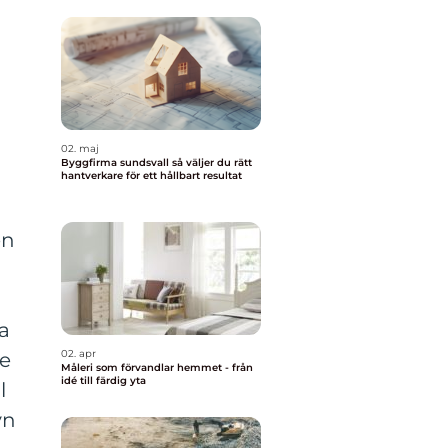
02. maj
Byggfirma sundsvall så väljer du rätt
hantverkare för ett hållbart resultat
en
a
02. apr
e
Måleri som förvandlar hemmet - från
idé till färdig yta
l
yn