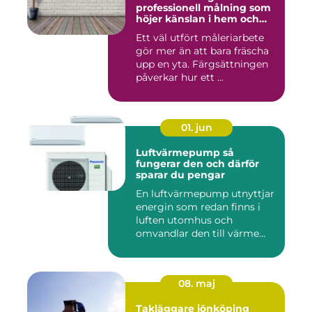
professionell målning som
höjer känslan i hem och
fasad
Ett väl utfört måleriarbete
gör mer än att bara fräscha
upp en yta. Färgsättningen
påverkar hur ett ...
01. jun
Luftvärmepump så
fungerar den och därför
sparar du pengar
En luftvärmepump utnyttjar
energin som redan finns i
luften utomhus och
omvandlar den till värme
ino...
08. maj
Takläggare jönköping