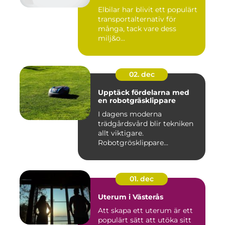
användning
Elbilar har blivit ett populärt
transportalternativ för
många, tack vare dess
milj&o...
02. dec
Upptäck fördelarna med
en robotgräsklippare
I dagens moderna
trädgårdsvård blir tekniken
allt viktigare.
Robotgrösklippare...
01. dec
Uterum i Västerås
Att skapa ett uterum är ett
populärt sätt att utöka sitt