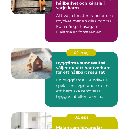
hållbarhet och känsla i
varje karm
Att välja fönster handlar om
mycket mer än glas och trä.
För många husägare i
Dalarna är fönstren en...
02. maj
Byggfirma sundsvall så
väljer du rätt hantverkare
för ett hållbart resultat
En byggfirma i Sundsvall
spelar en avgörande roll när
ett hem ska renoveras,
byggas ut eller få en n...
02. apr
Måleri som förvandlar