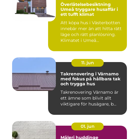
Överlåtelsebesiktning
Umeå tryggare husaffär i
ett tufft klimat
Att köpa hus i Västerbotten
innebär mer än att hitta rätt
läge och rätt planlösning.
Klimatet i Umeå...
11. jun
Takrenovering i Värnamo
med fokus på hållbara tak
och trygga hus
Takrenovering Värnamo är
ett ämne som blivit allt
viktigare för husägare, b...
01. jun
Måleri huddinge