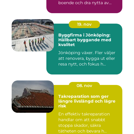
boende och dra nytta av...
19. nov
Byggfirma i Jönköping:
Hållbart byggande med
kvalitet
Jönköping växer. Fler väljer
att renovera, bygga ut eller
resa nytt, och fokus h...
08. nov
Takreparation som ger
längre livslängd och lägre
risk
En effektiv takreparation
handlar om att snabbt
stoppa skador, säkra
tätheten och bevara h...