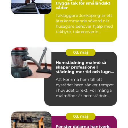
trygga tak för småländskt
väder
Takläggare Jönköping är ett
återkommande sökord när
husägare behöver hjälp med
takbyte, takrenoverin...
03. maj
Hemstädning malmö så
skapar professionell
städning mer tid och lugn i
vardagen
Att komma hem till ett
nystädat hem sänker tempot
i huvudet direkt. För många
malmöbor är hemstädnin...
03. maj
Fönster dalarna hantverk,