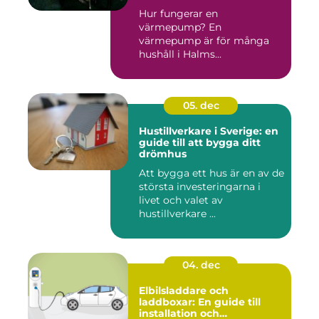
Hur fungerar en
värmepump? En
värmepump är för många
hushåll i Halms...
05. dec
Hustillverkare i Sverige: en
guide till att bygga ditt
drömhus
Att bygga ett hus är en av de
största investeringarna i
livet och valet av
hustillverkare ...
04. dec
Elbilsladdare och
laddboxar: En guide till
installation och