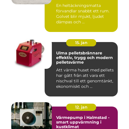
En heltäckningsmatta
förvandlar snabbt ett rum.
Golvet blir mjukt, ljudet
dämpas och ...
15. jan
Ulma pelletsbrännare
effektiv, trygg och modern
pelletsvärme
Att värma huset med pellets
har gått från att vara ett
nischval till ett genomtänkt,
ekonomiskt och ...
12. jan
Värmepump i Halmstad -
smart uppvärmning i
kustklimat