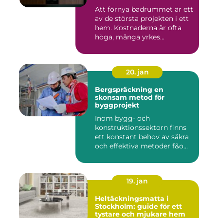
Att förnya badrummet är ett
av de största projekten i ett
hem. Kostnaderna är ofta
höga, många yrkes...
20. jan
Bergspräckning en
skonsam metod för
byggprojekt
Inom bygg- och
konstruktionssektorn finns
ett konstant behov av säkra
och effektiva metoder f&o...
19. jan
Heltäckningsmatta i
Stockholm: guide för ett
tystare och mjukare hem