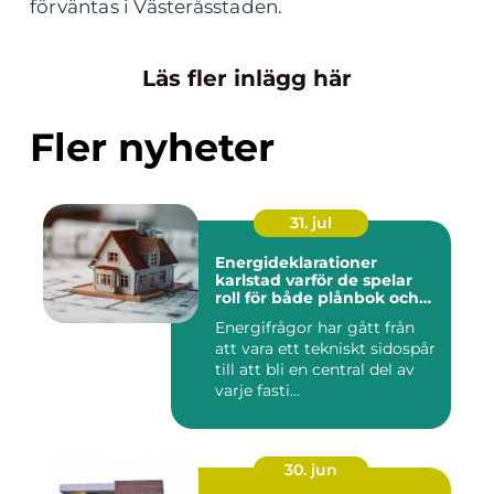
förväntas i Västeråsstaden.
Läs fler inlägg här
Fler nyheter
31. jul
Energideklarationer
karlstad varför de spelar
roll för både plånbok och
klimat
Energifrågor har gått från
att vara ett tekniskt sidospår
till att bli en central del av
varje fasti...
30. jun