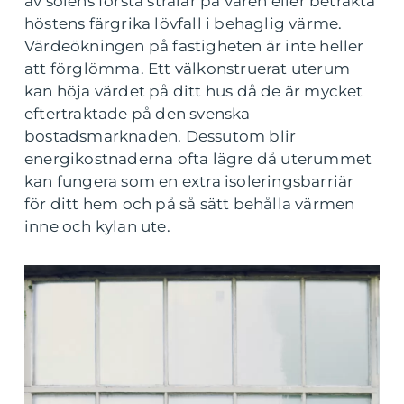
av solens första strålar på våren eller betrakta
höstens färgrika lövfall i behaglig värme.
Värdeökningen på fastigheten är inte heller
att förglömma. Ett välkonstruerat uterum
kan höja värdet på ditt hus då de är mycket
eftertraktade på den svenska
bostadsmarknaden. Dessutom blir
energikostnaderna ofta lägre då uterummet
kan fungera som en extra isoleringsbarriär
för ditt hem och på så sätt behålla värmen
inne och kylan ute.