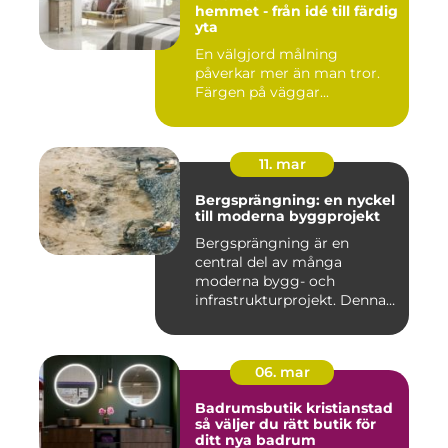
hemmet - från idé till färdig
yta
En välgjord målning
påverkar mer än man tror.
Färgen på väggar...
11. mar
Bergsprängning: en nyckel
till moderna byggprojekt
Bergsprängning är en
central del av många
moderna bygg- och
infrastrukturprojekt. Denna
teknik använ...
06. mar
Badrumsbutik kristianstad
så väljer du rätt butik för
ditt nya badrum