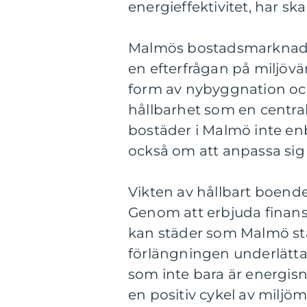
energieffektivitet, har s
Malmös bostadsmarknad g
en efterfrågan på miljövä
form av nybyggnation och
hållbarhet som en central
bostäder i Malmö inte en
också om att anpassa sig 
Vikten av hållbart boende
Genom att erbjuda finansi
kan städer som Malmö stä
förlängningen underlätta
som inte bara är energisnå
en positiv cykel av miljö