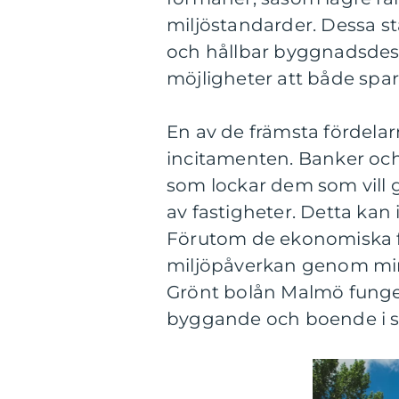
miljöstandarder. Dessa st
och hållbar byggnadsdes
möjligheter att både spa
En av de främsta fördela
incitamenten. Banker och 
som lockar dem som vill g
av fastigheter. Detta kan
Förutom de ekonomiska fö
miljöpåverkan genom min
Grönt bolån Malmö funger
byggande och boende i s