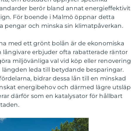
andarder berör bland annat energieffektivit
ign. För boende i Malmö öppnar detta
ra pengar och minska sin klimatpåverkan.
rna med ett grönt bolån är de ekonomiska
långivare erbjuder ofta rabatterade räntor
öra miljövänliga val vid köp eller renoverin
 i längden leda till betydande besparingar.
rdelarna, bidrar dessa lån till en minskad
skat energibehov och därmed lägre utsläp
ar därför som en katalysator för hållbart
taden.