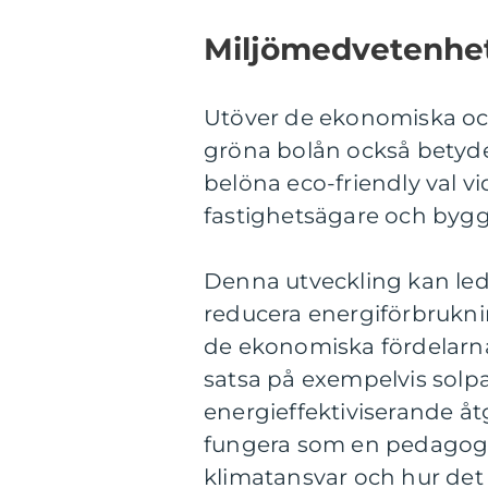
Miljömedvetenhet
Utöver de ekonomiska oc
gröna bolån också betyd
belöna eco-friendly val v
fastighetsägare och bygg
Denna utveckling kan leda 
reducera energiförbrukni
de ekonomiska fördelarna
satsa på exempelvis solpa
energieffektiviserande 
fungera som en pedagogi
klimatansvar och hur det 