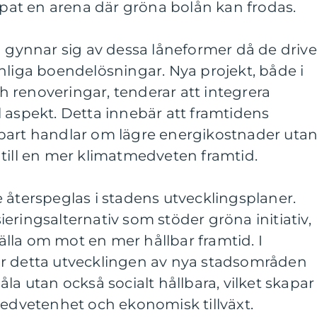
kapat en arena där gröna bolån kan frodas.
ynnar sig av dessa låneformer då de drive
nliga boendelösningar. Nya projekt, både i
 renoveringar, tenderar att integrera
 aspekt. Detta innebär att framtidens
bart handlar om lägre energikostnader uta
till en mer klimatmedveten framtid.
 återspeglas i stadens utvecklingsplaner.
eringsalternativ som stöder gröna initiativ,
lla om mot en mer hållbar framtid. I
r detta utvecklingen av nya stadsområden
la utan också socialt hållbara, vilket skapar
medvetenhet och ekonomisk tillväxt.