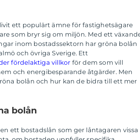
vit ett populärt ämne för fastighetsägare
re som bryr sig om miljön. Med ett växand
sningar inom bostadssektorn har gröna bolån
almö och övriga Sverige. Ett
r fördelaktiga villkor
för dem som vill
a hem och energibesparande åtgärder. Men
öna bolån och hur kan de bidra till ett mer
na bolån
den ett bostadslån som ger låntagaren vissa
nta, om bostaden uppfyller specifika