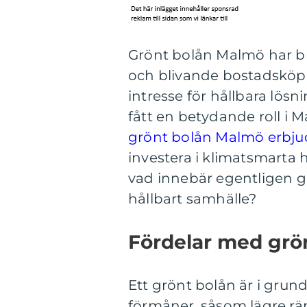
Grönt bolån Malmö har bli
och blivande bostadsköpa
intresse för hållbara lö
fått en betydande roll i M
grönt bolån Malmö erbjude
investera i klimatsmart
vad innebär egentligen gr
hållbart samhälle?
Fördelar med grö
Ett grönt bolån är i grun
förmåner, såsom lägre rä