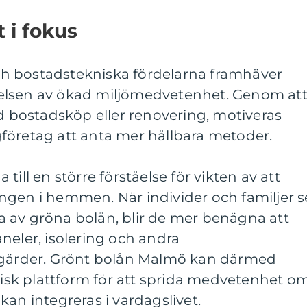
 i fokus
h bostadstekniska fördelarna framhäver
elsen av ökad miljömedvetenhet. Genom at
id bostadsköp eller renovering, motiveras
företag att anta mer hållbara metoder.
till en större förståelse för vikten av att
ngen i hemmen. När individer och familjer s
 av gröna bolån, blir de mer benägna att
neler, isolering och andra
åtgärder. Grönt bolån Malmö kan därmed
sk plattform för att sprida medvetenhet o
kan integreras i vardagslivet.