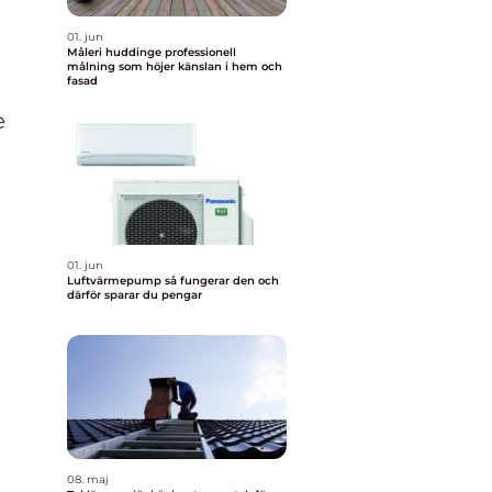
01. jun
Måleri huddinge professionell
målning som höjer känslan i hem och
fasad
e
01. jun
Luftvärmepump så fungerar den och
därför sparar du pengar
08. maj