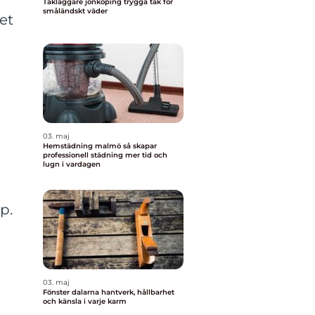
Takläggare jönköping trygga tak för
småländskt väder
et
03. maj
g
Hemstädning malmö så skapar
professionell städning mer tid och
lugn i vardagen
p.
03. maj
Fönster dalarna hantverk, hållbarhet
och känsla i varje karm