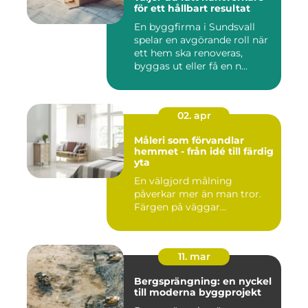
för ett hållbart resultat
En byggfirma i Sundsvall
spelar en avgörande roll när
ett hem ska renoveras,
byggas ut eller få en n...
02. apr
Måleri som förvandlar
hemmet - från idé till färdig
yta
En välgjord målning
påverkar mer än man tror.
Färgen på väggar...
11. mar
Bergsprängning: en nyckel
till moderna byggprojekt