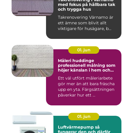
med fokus på hållbara tak
och trygga hus
Takrenovering Värnamo är
ett ämne som blivit allt
viktigare för husägare, b...
01. jun
Måleri huddinge
professionell målning som
höjer känslan i hem och
fasad
Ett väl utfört måleriarbete
gör mer än att bara fräscha
upp en yta. Färgsättningen
påverkar hur ett ...
01. jun
Luftvärmepump så
fungerar den och därför