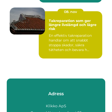
08. nov
Takreparation som ger
längre livslängd och lägre
risk
En effektiv takreparation
handlar om att snabbt
stoppa skador, säkra
tätheten och bevara h...
Adress