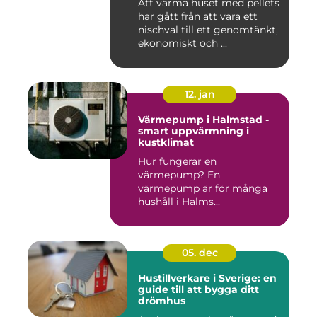
Att värma huset med pellets
har gått från att vara ett
nischval till ett genomtänkt,
ekonomiskt och ...
12. jan
Värmepump i Halmstad -
smart uppvärmning i
kustklimat
Hur fungerar en
värmepump? En
värmepump är för många
hushåll i Halms...
05. dec
Hustillverkare i Sverige: en
guide till att bygga ditt
drömhus