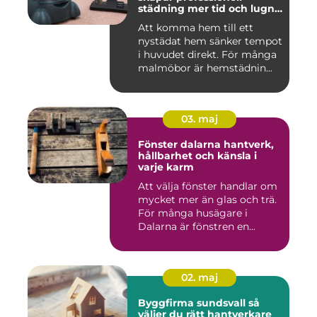
städning mer tid och lugn i
vardagen
Att komma hem till ett
nystädat hem sänker tempot
i huvudet direkt. För många
malmöbor är hemstädnin...
03. maj
Fönster dalarna hantverk,
hållbarhet och känsla i
varje karm
Att välja fönster handlar om
mycket mer än glas och trä.
För många husägare i
Dalarna är fönstren en...
02. maj
Byggfirma sundsvall så
väljer du rätt hantverkare