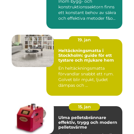
Inom bygg- och
konstruktionssektorn finns
ett konstant behov av säkra
och effektiva metoder f&o...
19. jan
Heltäckningsmatta i
Stockholm: guide för ett
tystare och mjukare hem
En heltäckningsmatta
förvandlar snabbt ett rum.
Golvet blir mjukt, ljudet
dämpas och ...
15. jan
Ulma pelletsbrännare
effektiv, trygg och modern
pelletsvärme