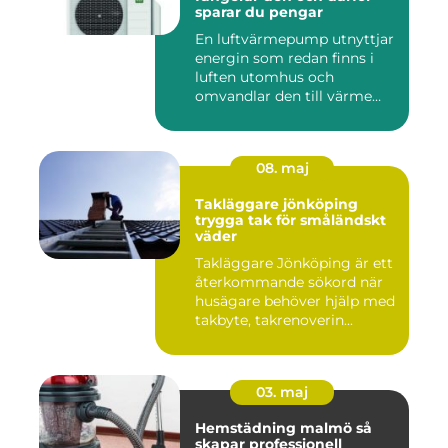
sparar du pengar
En luftvärmepump utnyttjar
energin som redan finns i
luften utomhus och
omvandlar den till värme
ino...
08. maj
Takläggare jönköping
trygga tak för småländskt
väder
Takläggare Jönköping är ett
återkommande sökord när
husägare behöver hjälp med
takbyte, takrenoverin...
03. maj
Hemstädning malmö så
skapar professionell