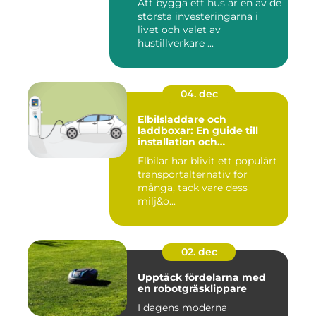
Att bygga ett hus är en av de
största investeringarna i
livet och valet av
hustillverkare ...
04. dec
Elbilsladdare och
laddboxar: En guide till
installation och
användning
Elbilar har blivit ett populärt
transportalternativ för
många, tack vare dess
milj&o...
02. dec
Upptäck fördelarna med
en robotgräsklippare
I dagens moderna