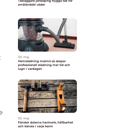
Takläggare jönköping trygga tak för
småländskt väder
t
03. maj
Hemstädning malmö så skapar
professionell städning mer tid och
lugn i vardagen
e
03. maj
Fönster dalarna hantverk, hållbarhet
och känsla i varje karm