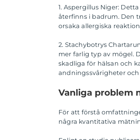
1. Aspergillus Niger: Det
återfinns i badrum. Den t
orsaka allergiska reaktio
2. Stachybotrys Chartaru
mer farlig typ av mögel.
skadliga för hälsan och k
andningssvårigheter och 
Vanliga problem 
För att förstå omfattninge
några kvantitativa mätni