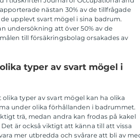
d i tidskriften Journal of Occupational and
apporterade nästan 30% av de tillfrågade
e upplevt svart mögel i sina badrum.
n undersökning att över 50% av de
ålen till försäkringsbolag orsakades av
olika typer av svart mögel i
tt olika typer av svart mögel kan ha olika
a under olika förhållanden i badrummet.
fuktigt trä, medan andra kan frodas på kakel
 Det är också viktigt att känna till att vissa
vara mer utbredda och svårare att bli av me