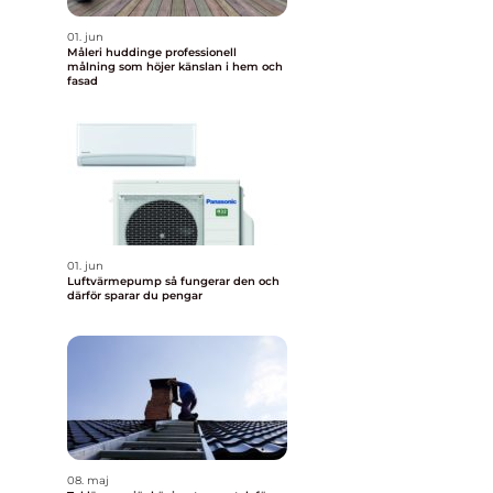
01. jun
Måleri huddinge professionell
målning som höjer känslan i hem och
fasad
01. jun
Luftvärmepump så fungerar den och
därför sparar du pengar
08. maj