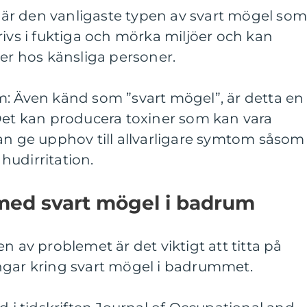
ta är den vanligaste typen av svart mögel so
rivs i fuktiga och mörka miljöer och kan
ner hos känsliga personer.
m: Även känd som ”svart mögel”, är detta en
 Det kan producera toxiner som kan vara
an ge upphov till allvarligare symtom såsom
hudirritation.
med svart mögel i badrum
n av problemet är det viktigt att titta på
ngar kring svart mögel i badrummet.