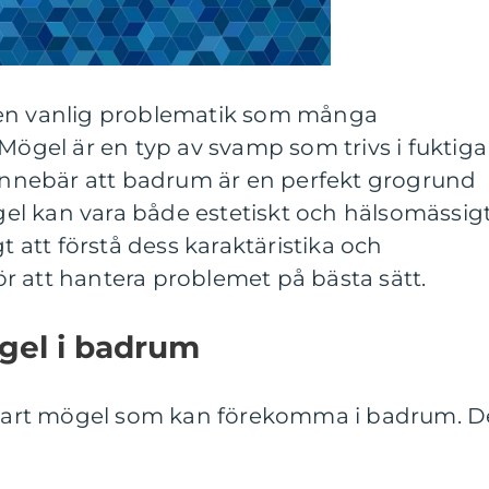
 en vanlig problematik som många
 Mögel är en typ av svamp som trivs i fuktiga
 innebär att badrum är en perfekt grogrund
ögel kan vara både estetiskt och hälsomässig
gt att förstå dess karaktäristika och
r att hantera problemet på bästa sätt.
gel i badrum
 svart mögel som kan förekomma i badrum. D