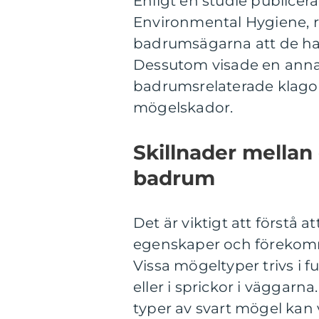
Enligt en studie publicera
Environmental Hygiene, r
badrumsägarna att de had
Dessutom visade en anna
badrumsrelaterade klagom
mögelskador.
Skillnader mellan 
badrum
Det är viktigt att förstå a
egenskaper och förekomm
Vissa mögeltyper trivs i 
eller i sprickor i väggarna.
typer av svart mögel kan 