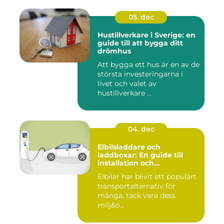
05. dec
Hustillverkare i Sverige: en
guide till att bygga ditt
drömhus
Att bygga ett hus är en av de
största investeringarna i
livet och valet av
hustillverkare ...
04. dec
Elbilsladdare och
laddboxar: En guide till
installation och
användning
Elbilar har blivit ett populärt
transportalternativ för
många, tack vare dess
milj&o...