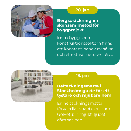
20. jan
Bergspräckning en
skonsam metod för
byggprojekt
Inom bygg- och
konstruktionssektorn finns
ett konstant behov av säkra
och effektiva metoder f&o...
19. jan
Heltäckningsmatta i
Stockholm: guide för ett
tystare och mjukare hem
En heltäckningsmatta
förvandlar snabbt ett rum.
Golvet blir mjukt, ljudet
dämpas och ...