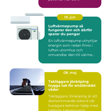
01. jun
Luftvärmepump så
fungerar den och därför
sparar du pengar
En luftvärmepump utnyttjar
energin som redan finns i
luften utomhus och
omvandlar den till värme
ino...
08. maj
Takläggare jönköping
trygga tak för småländskt
väder
Takläggare Jönköping är ett
återkommande sökord när
husägare behöver hjälp med
takbyte, takrenoverin...