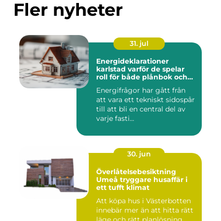
Fler nyheter
31. jul
Energideklarationer
karlstad varför de spelar
roll för både plånbok och
klimat
Energifrågor har gått från
att vara ett tekniskt sidospår
till att bli en central del av
varje fasti...
30. jun
Överlåtelsebesiktning
Umeå tryggare husaffär i
ett tufft klimat
Att köpa hus i Västerbotten
innebär mer än att hitta rätt
läge och rätt planlösning.