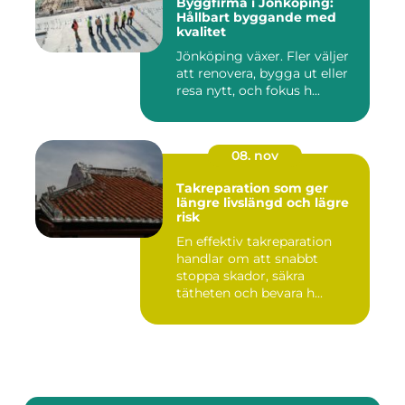
Byggfirma i Jönköping:
Hållbart byggande med
kvalitet
Jönköping växer. Fler väljer
att renovera, bygga ut eller
resa nytt, och fokus h...
08. nov
Takreparation som ger
längre livslängd och lägre
risk
En effektiv takreparation
handlar om att snabbt
stoppa skador, säkra
tätheten och bevara h...