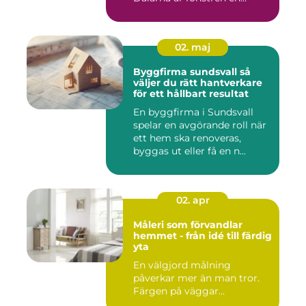
02. maj
Byggfirma sundsvall så
väljer du rätt hantverkare
för ett hållbart resultat
En byggfirma i Sundsvall
spelar en avgörande roll när
ett hem ska renoveras,
byggas ut eller få en n...
02. apr
Måleri som förvandlar
hemmet - från idé till färdig
yta
En välgjord målning
påverkar mer än man tror.
Färgen på väggar...