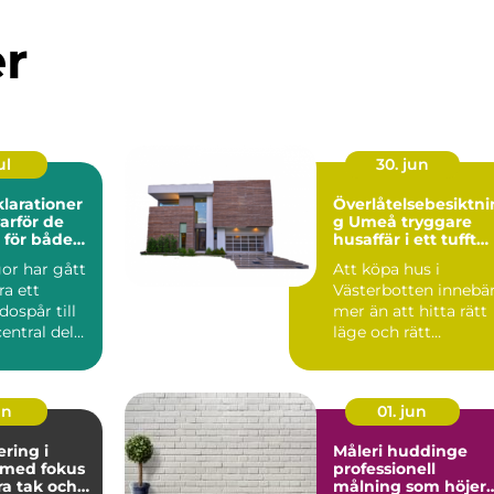
er
ul
30. jun
larationer
Överlåtelsebesiktni
g Umeå tryggare
l för både
husaffär i ett tufft
ch klimat
klimat
or har gått
Att köpa hus i
ra ett
Västerbotten innebä
dospår till
mer än att hitta rätt
central del
läge och rätt
ti...
planlösning. Klimate
i Umeå...
un
01. jun
ring i
Måleri huddinge
med fokus
professionell
ra tak och
målning som höjer