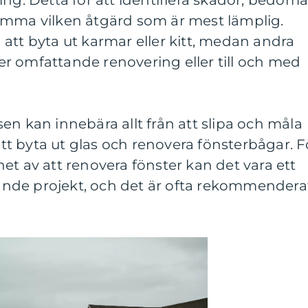
ing. Detta för att identifiera skador, bedöm
ämma vilken åtgärd som är mest lämplig.
att byta ut karmar eller kitt, medan andra
r omfattande renovering eller till och med
en kan innebära allt från att slipa och måla
 att byta ut glas och renovera fönsterbågar. F
et av att renovera fönster kan det vara ett
nde projekt, och det är ofta rekommendera