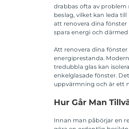
drabbas ofta av problem m
beslag, vilket kan leda t
att renovera dina fönster 
spara energi och därmed 
Att renovera dina fönster
energiprestanda. Moderna
tredubbla glas kan isoler
enkelglasade fönster. Det
uppvärmning och är ett mi
Hur Går Man Tillv
Innan man påbörjar en ren