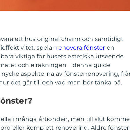
evara ett hus original charm och samtidigt
effektivitet, spelar
renovera fönster
en
e bara viktiga för husets estetiska utseende
matet och elräkningen. I denna guide
nyckelaspekterna av fönsterrenovering, frå
ll hur det går till och vad man bör tänka på.
Fönster?
ella i många årtionden, men till slut komme
rg eller komplett renovering. Äldre fönster