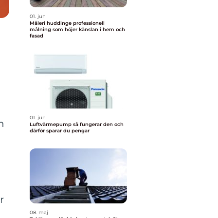
01. jun
Måleri huddinge professionell
målning som höjer känslan i hem och
fasad
01. jun
n
Luftvärmepump så fungerar den och
därför sparar du pengar
r
08. maj