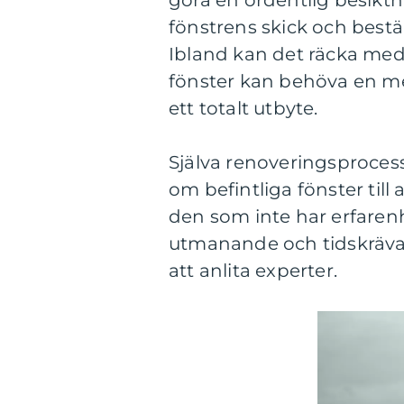
göra en ordentlig besiktn
fönstrens skick och best
Ibland kan det räcka med 
fönster kan behöva en me
ett totalt utbyte.
Själva renoveringsprocess
om befintliga fönster till
den som inte har erfarenh
utmanande och tidskräva
att anlita experter.