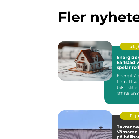
Fler nyhet
31. j
Energidek
karlstad varför de
spelar rol
plånbok o
Energifråg
från att va
tekniskt si
att bli en 
av varje fas
11. j
Takrenove
Värnamo 
på hållba