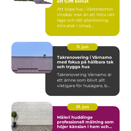
ett tufft klimat
Att köpa hus i Västerbotten
innebär mer än att hitta rätt
läge och rätt planlösning.
Klimatet i Umeå...
11. jun
Takrenovering i Värnamo
med fokus på hållbara tak
och trygga hus
Takrenovering Värnamo är
ett ämne som blivit allt
viktigare för husägare, b...
01. jun
Måleri huddinge
professionell målning som
höjer känslan i hem och