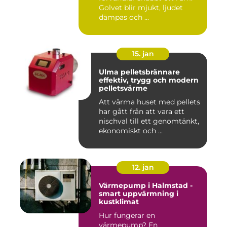
Golvet blir mjukt, ljudet
dämpas och ...
15. jan
Ulma pelletsbrännare
effektiv, trygg och modern
pelletsvärme
Att värma huset med pellets
har gått från att vara ett
nischval till ett genomtänkt,
ekonomiskt och ...
12. jan
Värmepump i Halmstad -
smart uppvärmning i
kustklimat
Hur fungerar en
värmepump? En