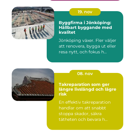
19. nov
Byggfirma i Jönköping:
Hållbart byggande med
kvalitet
Jönköping växer. Fler väljer
att renovera, bygga ut eller
resa nytt, och fokus h...
08. nov
Takreparation som ger
längre livslängd och lägre
risk
En effektiv takreparation
handlar om att snabbt
stoppa skador, säkra
tätheten och bevara h...