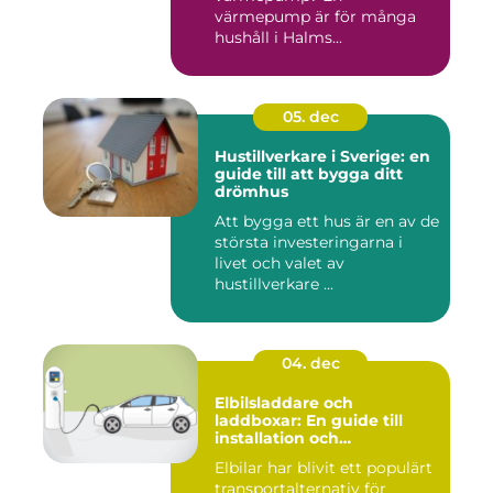
värmepump är för många
hushåll i Halms...
05. dec
Hustillverkare i Sverige: en
guide till att bygga ditt
drömhus
Att bygga ett hus är en av de
största investeringarna i
livet och valet av
hustillverkare ...
04. dec
Elbilsladdare och
laddboxar: En guide till
installation och
användning
Elbilar har blivit ett populärt
transportalternativ för