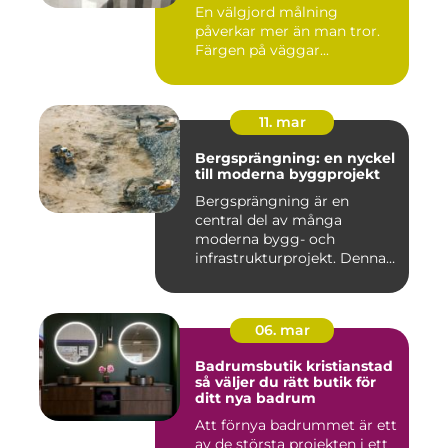
En välgjord målning
påverkar mer än man tror.
Färgen på väggar...
11. mar
Bergsprängning: en nyckel
till moderna byggprojekt
Bergsprängning är en
central del av många
moderna bygg- och
infrastrukturprojekt. Denna
teknik använ...
06. mar
Badrumsbutik kristianstad
så väljer du rätt butik för
ditt nya badrum
Att förnya badrummet är ett
av de största projekten i ett