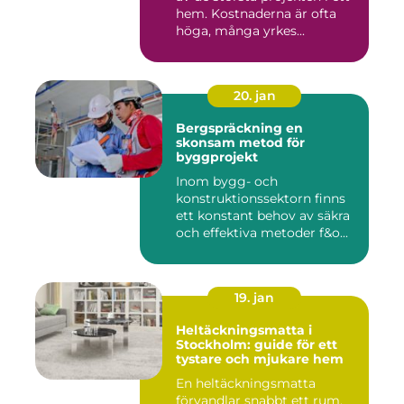
hem. Kostnaderna är ofta
höga, många yrkes...
20. jan
Bergspräckning en
skonsam metod för
byggprojekt
Inom bygg- och
konstruktionssektorn finns
ett konstant behov av säkra
och effektiva metoder f&o...
19. jan
Heltäckningsmatta i
Stockholm: guide för ett
tystare och mjukare hem
En heltäckningsmatta
förvandlar snabbt ett rum.