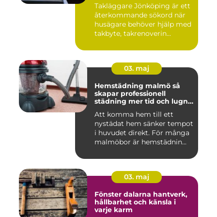
Takläggare Jönköping är ett
återkommande sökord när
husägare behöver hjälp med
takbyte, takrenoverin...
03. maj
Hemstädning malmö så
skapar professionell
städning mer tid och lugn i
vardagen
Att komma hem till ett
nystädat hem sänker tempot
i huvudet direkt. För många
malmöbor är hemstädnin...
03. maj
Fönster dalarna hantverk,
hållbarhet och känsla i
varje karm