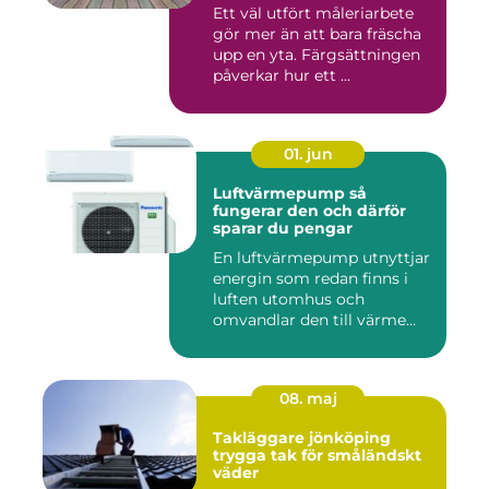
fasad
Ett väl utfört måleriarbete
gör mer än att bara fräscha
upp en yta. Färgsättningen
påverkar hur ett ...
01. jun
Luftvärmepump så
fungerar den och därför
sparar du pengar
En luftvärmepump utnyttjar
energin som redan finns i
luften utomhus och
omvandlar den till värme
ino...
08. maj
Takläggare jönköping
trygga tak för småländskt
väder