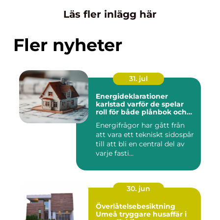
Läs fler inlägg här
Fler nyheter
31. jul
Energideklarationer
karlstad varför de spelar
roll för både plånbok och
klimat
Energifrågor har gått från
att vara ett tekniskt sidospår
till att bli en central del av
varje fasti...
30. jun
Överlåtelsebesiktning
Umeå tryggare husaffär i