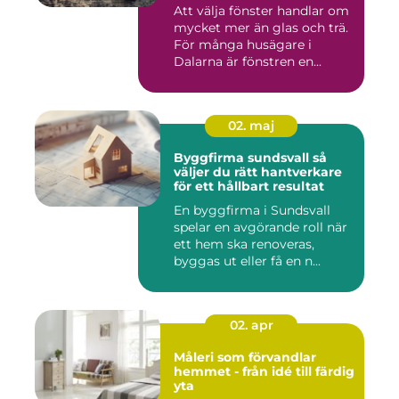
Att välja fönster handlar om
mycket mer än glas och trä.
För många husägare i
Dalarna är fönstren en...
02. maj
Byggfirma sundsvall så
väljer du rätt hantverkare
för ett hållbart resultat
En byggfirma i Sundsvall
spelar en avgörande roll när
ett hem ska renoveras,
byggas ut eller få en n...
02. apr
Måleri som förvandlar
hemmet - från idé till färdig
yta