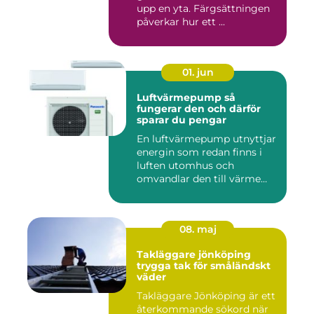
upp en yta. Färgsättningen
påverkar hur ett ...
01. jun
Luftvärmepump så
fungerar den och därför
sparar du pengar
En luftvärmepump utnyttjar
energin som redan finns i
luften utomhus och
omvandlar den till värme
ino...
08. maj
Takläggare jönköping
trygga tak för småländskt
väder
Takläggare Jönköping är ett
återkommande sökord när