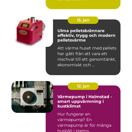
15. jan
Ulma pelletsbrännare
effektiv, trygg och modern
pelletsvärme
Att värma huset med pellets
har gått från att vara ett
nischval till ett genomtänkt,
ekonomiskt och ...
12. jan
Värmepump i Halmstad -
smart uppvärmning i
kustklimat
Hur fungerar en
värmepump? En
värmepump är för många
hushåll i Halms...