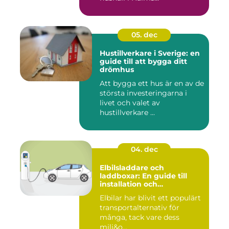
05. dec
Hustillverkare i Sverige: en
guide till att bygga ditt
drömhus
Att bygga ett hus är en av de
största investeringarna i
livet och valet av
hustillverkare ...
04. dec
Elbilsladdare och
laddboxar: En guide till
installation och
användning
Elbilar har blivit ett populärt
transportalternativ för
många, tack vare dess
milj&o...