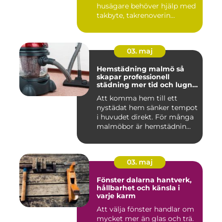
husägare behöver hjälp med
takbyte, takrenoverin...
03. maj
Hemstädning malmö så
skapar professionell
städning mer tid och lugn i
vardagen
Att komma hem till ett
nystädat hem sänker tempot
i huvudet direkt. För många
malmöbor är hemstädnin...
03. maj
Fönster dalarna hantverk,
hållbarhet och känsla i
varje karm
Att välja fönster handlar om
mycket mer än glas och trä.