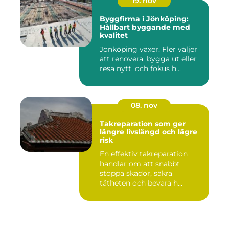
19. nov
Byggfirma i Jönköping:
Hållbart byggande med
kvalitet
Jönköping växer. Fler väljer
att renovera, bygga ut eller
resa nytt, och fokus h...
08. nov
Takreparation som ger
längre livslängd och lägre
risk
En effektiv takreparation
handlar om att snabbt
stoppa skador, säkra
tätheten och bevara h...