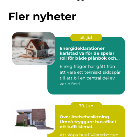
Fler nyheter
31. jul
Energideklarationer
karlstad varför de spelar
roll för både plånbok och
klimat
Energifrågor har gått från
att vara ett tekniskt sidospår
till att bli en central del av
varje fasti...
30. jun
Överlåtelsebesiktning
Umeå tryggare husaffär i
ett tufft klimat
Att köpa hus i Västerbotten