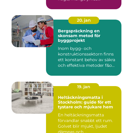
20. jan
Bergspräckning en
skonsam metod för
byggprojekt
Inom bygg- och
konstruktionssektorn finns
ett konstant behov av säkra
och effektiva metoder f&o...
19. jan
Heltäckningsmatta i
Stockholm: guide för ett
tystare och mjukare hem
En heltäckningsmatta
förvandlar snabbt ett rum.
Golvet blir mjukt, ljudet
dämpas och ...