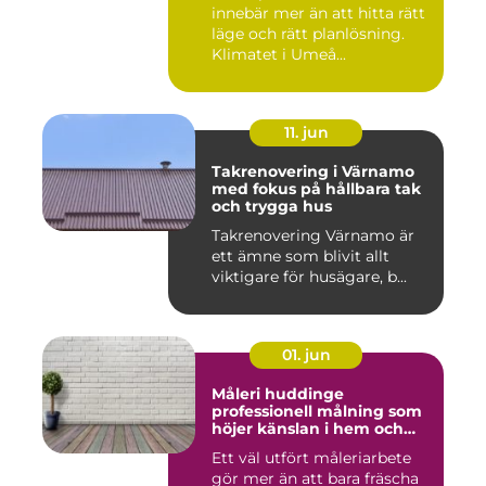
innebär mer än att hitta rätt
läge och rätt planlösning.
Klimatet i Umeå...
11. jun
Takrenovering i Värnamo
med fokus på hållbara tak
och trygga hus
Takrenovering Värnamo är
ett ämne som blivit allt
viktigare för husägare, b...
01. jun
Måleri huddinge
professionell målning som
höjer känslan i hem och
fasad
Ett väl utfört måleriarbete
gör mer än att bara fräscha