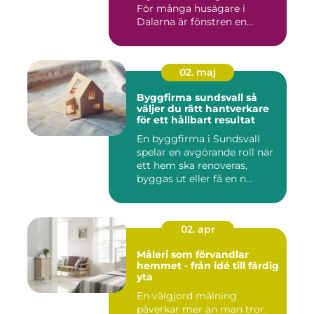
För många husägare i
Dalarna är fönstren en...
02. maj
Byggfirma sundsvall så
väljer du rätt hantverkare
för ett hållbart resultat
En byggfirma i Sundsvall
spelar en avgörande roll när
ett hem ska renoveras,
byggas ut eller få en n...
02. apr
Måleri som förvandlar
hemmet - från idé till färdig
yta
En välgjord målning
påverkar mer än man tror.