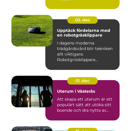
02. dec
Upptäck fördelarna med
en robotgräsklippare
I dagens moderna
trädgårdsvård blir tekniken
allt viktigare.
Robotgrösklippare...
01. dec
Uterum i Västerås
Att skapa ett uterum är ett
populärt sätt att utöka sitt
boende och dra nytta av...