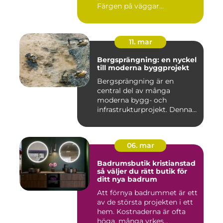
Färgen på väggar...
11. mar
Bergsprängning: en nyckel
till moderna byggprojekt
Bergsprängning är en
central del av många
moderna bygg- och
infrastrukturprojekt. Denna
teknik använ...
06. mar
Badrumsbutik kristianstad
så väljer du rätt butik för
ditt nya badrum
Att förnya badrummet är ett
av de största projekten i ett
hem. Kostnaderna är ofta
höga, många yrkes...