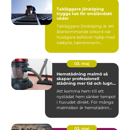
Takläggare jönköping
trygga tak för småländskt
väder
Takläggare Jönköping är ett
återkommande sökord när
husägare behöver hjälp med
takbyte, takrenoverin...
03. maj
Hemstädning malmö så
skapar professionell
städning mer tid och lugn i
vardagen
Att komma hem till ett
nystädat hem sänker tempot
i huvudet direkt. För många
malmöbor är hemstädnin...
03. maj