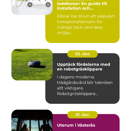
laddboxar: En guide till
installation och
användning
Elbilar har blivit ett populärt
transportalternativ för
många, tack vare dess
milj&o...
02. dec
Upptäck fördelarna med
en robotgräsklippare
I dagens moderna
trädgårdsvård blir tekniken
allt viktigare.
Robotgrösklippare...
01. dec
Uterum i Västerås