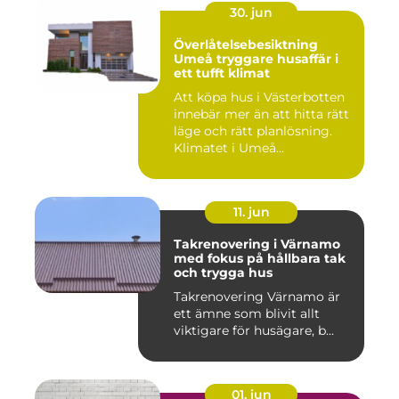
30. jun
Överlåtelsebesiktning
Umeå tryggare husaffär i
ett tufft klimat
Att köpa hus i Västerbotten
innebär mer än att hitta rätt
läge och rätt planlösning.
Klimatet i Umeå...
11. jun
Takrenovering i Värnamo
med fokus på hållbara tak
och trygga hus
Takrenovering Värnamo är
ett ämne som blivit allt
viktigare för husägare, b...
01. jun