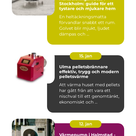
Stockholm: guide för ett
tystare och mjukare hem
En heltäckningsmatta
förvandlar snabbt ett rum.
Golvet blir mjukt, ljudet
dämpas och ...
15. jan
Ulma pelletsbrännare
effektiv, trygg och modern
pelletsvärme
Att värma huset med pellets
har gått från att vara ett
nischval till ett genomtänkt,
ekonomiskt och ...
12. jan
Värmepump i Halmstad -