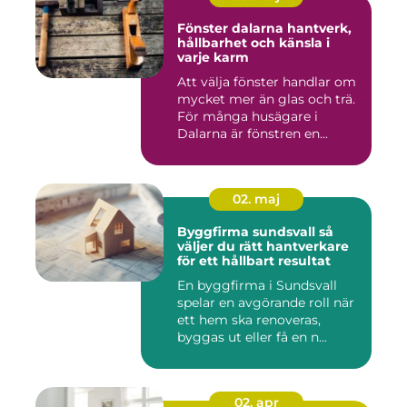
Fönster dalarna hantverk,
hållbarhet och känsla i
varje karm
Att välja fönster handlar om
mycket mer än glas och trä.
För många husägare i
Dalarna är fönstren en...
02. maj
Byggfirma sundsvall så
väljer du rätt hantverkare
för ett hållbart resultat
En byggfirma i Sundsvall
spelar en avgörande roll när
ett hem ska renoveras,
byggas ut eller få en n...
02. apr