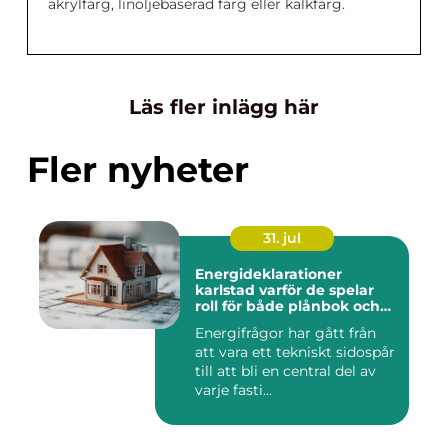
akrylfärg, linoljebaserad färg eller kalkfärg.
Läs fler inlägg här
Fler nyheter
31. jul
Energideklarationer
karlstad varför de spelar
roll för både plånbok och
klimat
Energifrågor har gått från
att vara ett tekniskt sidospår
till att bli en central del av
varje fasti...