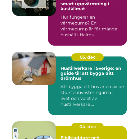
smart uppvärmning i
kustklimat
Hur fungerar en
värmepump? En
värmepump är för många
hushåll i Halms...
05. dec
Hustillverkare i Sverige: en
guide till att bygga ditt
drömhus
Att bygga ett hus är en av de
största investeringarna i
livet och valet av
hustillverkare ...
04. dec
Elbilsladdare och