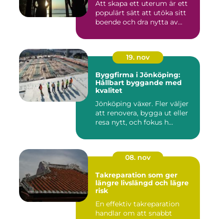
Att skapa ett uterum är ett
populärt sätt att utöka sitt
boende och dra nytta av...
19. nov
Byggfirma i Jönköping:
Hållbart byggande med
kvalitet
Jönköping växer. Fler väljer
att renovera, bygga ut eller
resa nytt, och fokus h...
08. nov
Takreparation som ger
längre livslängd och lägre
risk
En effektiv takreparation
handlar om att snabbt