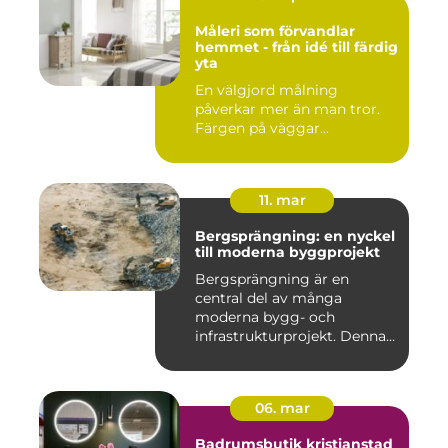
Måleri som förvandlar
hemmet - från idé till färdig
yta
En välgjord målning
påverkar mer än man tror.
Färgen på väggar...
11. mar
Bergsprängning: en nyckel
till moderna byggprojekt
Bergsprängning är en
central del av många
moderna bygg- och
infrastrukturprojekt. Denna
teknik använ...
06. mar
Badrumsbutik kristianstad