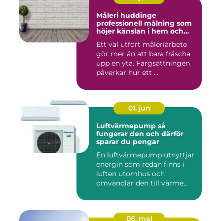
Måleri huddinge
professionell målning som
höjer känslan i hem och
fasad
Ett väl utfört måleriarbete
gör mer än att bara fräscha
upp en yta. Färgsättningen
påverkar hur ett ...
01. jun
Luftvärmepump så
fungerar den och därför
sparar du pengar
En luftvärmepump utnyttjar
energin som redan finns i
luften utomhus och
omvandlar den till värme
ino...
08. maj