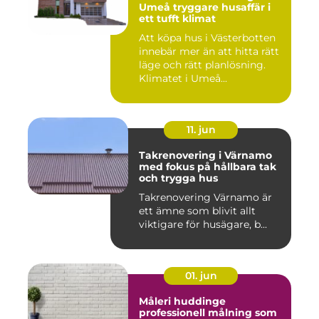
Umeå tryggare husaffär i
ett tufft klimat
Att köpa hus i Västerbotten
innebär mer än att hitta rätt
läge och rätt planlösning.
Klimatet i Umeå...
11. jun
Takrenovering i Värnamo
med fokus på hållbara tak
och trygga hus
Takrenovering Värnamo är
ett ämne som blivit allt
viktigare för husägare, b...
01. jun
Måleri huddinge
professionell målning som