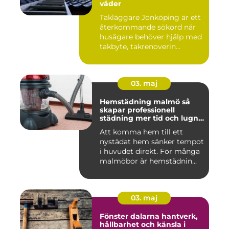
väder
Takläggare Jönköping är ett
återkommande sökord när
husägare behöver hjälp med
takbyte, takrenoverin...
03. maj
Hemstädning malmö så
skapar professionell
städning mer tid och lugn i
vardagen
Att komma hem till ett
nystädat hem sänker tempot
i huvudet direkt. För många
malmöbor är hemstädnin...
03. maj
Fönster dalarna hantverk,
hållbarhet och känsla i