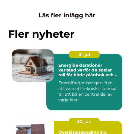
Läs fler inlägg här
Fler nyheter
31. jul
Energideklarationer
karlstad varför de spelar
roll för både plånbok och
klimat
Energifrågor har gått från
att vara ett tekniskt sidospår
till att bli en central del av
varje fasti...
30. jun
Överlåtelsebesiktning