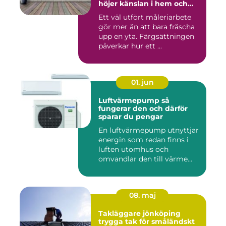
höjer känslan i hem och
fasad
Ett väl utfört måleriarbete
gör mer än att bara fräscha
upp en yta. Färgsättningen
påverkar hur ett ...
01. jun
Luftvärmepump så
fungerar den och därför
sparar du pengar
En luftvärmepump utnyttjar
energin som redan finns i
luften utomhus och
omvandlar den till värme
ino...
08. maj
Takläggare jönköping
trygga tak för småländskt