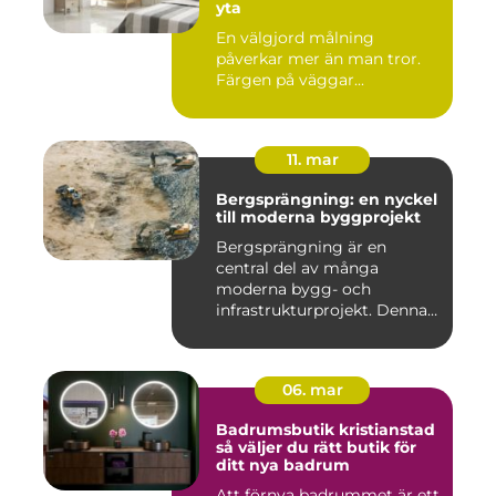
yta
En välgjord målning
påverkar mer än man tror.
Färgen på väggar...
11. mar
Bergsprängning: en nyckel
till moderna byggprojekt
Bergsprängning är en
central del av många
moderna bygg- och
infrastrukturprojekt. Denna
teknik använ...
06. mar
Badrumsbutik kristianstad
så väljer du rätt butik för
ditt nya badrum
Att förnya badrummet är ett