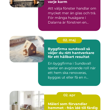
varje karm
Att välja fönster handlar om
mycket mer än glas och trä.
För många husägare i
Dalarna är fönstren en...
02. maj
Byggfirma sundsvall så
väljer du rätt hantverkare
för ett hållbart resultat
En byggfirma i Sundsvall
spelar en avgörande roll när
ett hem ska renoveras,
byggas ut eller få en n...
02. apr
Måleri som förvandlar
hemmet - från idé till färdig