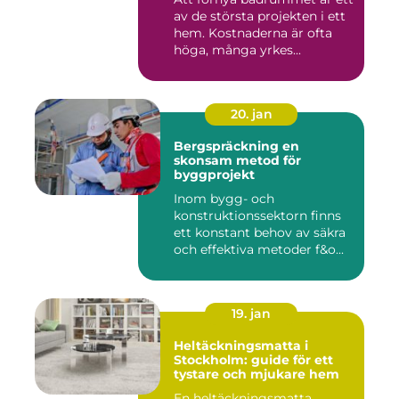
av de största projekten i ett
hem. Kostnaderna är ofta
höga, många yrkes...
20. jan
Bergspräckning en
skonsam metod för
byggprojekt
Inom bygg- och
konstruktionssektorn finns
ett konstant behov av säkra
och effektiva metoder f&o...
19. jan
Heltäckningsmatta i
Stockholm: guide för ett
tystare och mjukare hem
En heltäckningsmatta