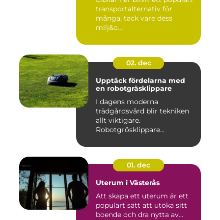
transportalternativ för
många, tack vare dess
milj&o...
02. dec
Upptäck fördelarna med
en robotgräsklippare
I dagens moderna
trädgårdsvård blir tekniken
allt viktigare.
Robotgrösklippare...
01. dec
Uterum i Västerås
Att skapa ett uterum är ett
populärt sätt att utöka sitt
boende och dra nytta av...