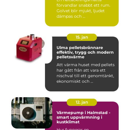
förvandlar snabbt ett rum.
Golvet blir mjukt, ljudet
dämpas och ...
15. jan
Ulma pelletsbrännare
effektiv, trygg och modern
pelletsvärme
Att värma huset med pellets
har gått från att vara ett
nischval till ett genomtänkt,
ekonomiskt och ...
12. jan
Värmepump i Halmstad -
smart uppvärmning i
kustklimat
Hur fungerar en