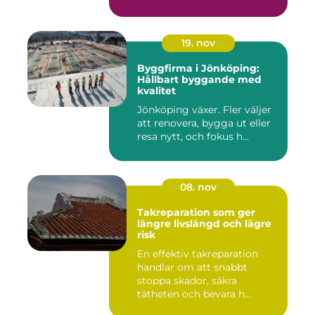
19. nov
Byggfirma i Jönköping:
Hållbart byggande med
kvalitet
Jönköping växer. Fler väljer
att renovera, bygga ut eller
resa nytt, och fokus h...
08. nov
Takreparation som ger
längre livslängd och lägre
risk
En effektiv takreparation
handlar om att snabbt
stoppa skador, säkra
tätheten och bevara h...