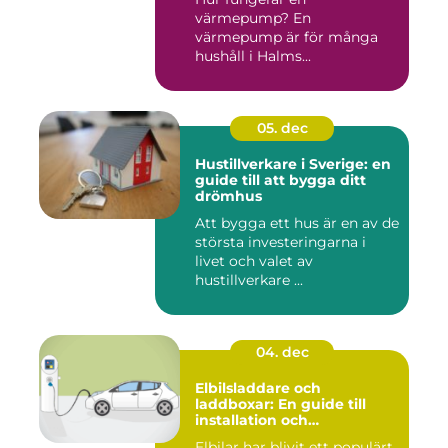
värmepump? En
värmepump är för många
hushåll i Halms...
05. dec
Hustillverkare i Sverige: en
guide till att bygga ditt
drömhus
Att bygga ett hus är en av de
största investeringarna i
livet och valet av
hustillverkare ...
04. dec
Elbilsladdare och
laddboxar: En guide till
installation och
användning
Elbilar har blivit ett populärt