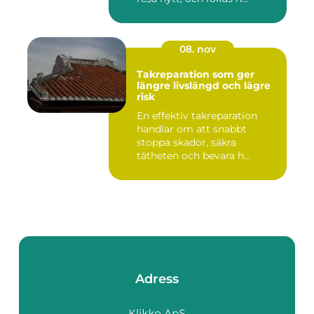
08. nov
Takreparation som ger
längre livslängd och lägre
risk
En effektiv takreparation
handlar om att snabbt
stoppa skador, säkra
tätheten och bevara h...
Adress