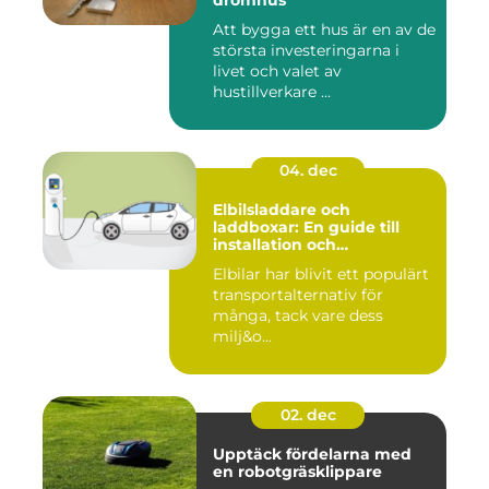
drömhus
Att bygga ett hus är en av de
största investeringarna i
livet och valet av
hustillverkare ...
04. dec
Elbilsladdare och
laddboxar: En guide till
installation och
användning
Elbilar har blivit ett populärt
transportalternativ för
många, tack vare dess
milj&o...
02. dec
Upptäck fördelarna med
en robotgräsklippare