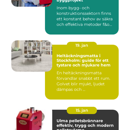
byggprojekt
Inom bygg- och
konstruktionssektorn finns
ett konstant behov av säkra
och effektiva metoder f&o...
19. jan
Heltäckningsmatta i
Stockholm: guide för ett
tystare och mjukare hem
En heltäckningsmatta
förvandlar snabbt ett rum.
Golvet blir mjukt, ljudet
dämpas och ...
15. jan
Ulma pelletsbrännare
effektiv, trygg och modern