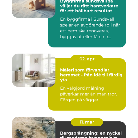
Byggfirma sundsvall så
väljer du rätt hantverkare
för ett hållbart resultat
En byggfirma i Sundsvall
spelar en avgörande roll när
ett hem ska renoveras,
byggas ut eller få en n...
02. apr
Måleri som förvandlar
hemmet - från idé till färdig
yta
En välgjord målning
påverkar mer än man tror.
Färgen på väggar...
11. mar
Bergsprängning: en nyckel