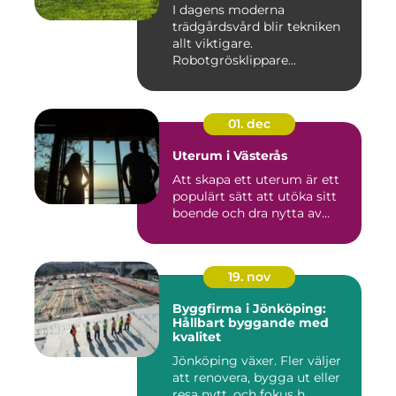
I dagens moderna
trädgårdsvård blir tekniken
allt viktigare.
Robotgrösklippare...
01. dec
Uterum i Västerås
Att skapa ett uterum är ett
populärt sätt att utöka sitt
boende och dra nytta av...
19. nov
Byggfirma i Jönköping:
Hållbart byggande med
kvalitet
Jönköping växer. Fler väljer
att renovera, bygga ut eller
resa nytt, och fokus h...