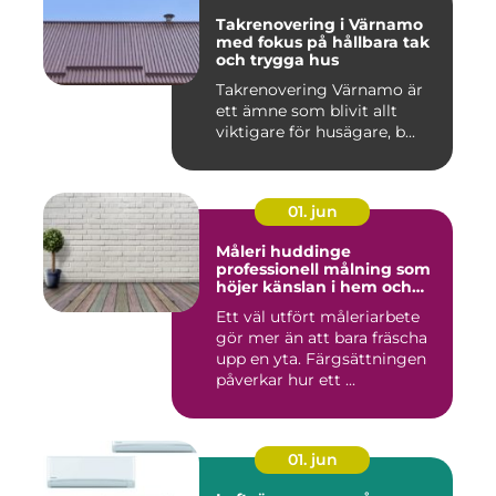
Takrenovering i Värnamo
med fokus på hållbara tak
och trygga hus
Takrenovering Värnamo är
ett ämne som blivit allt
viktigare för husägare, b...
01. jun
Måleri huddinge
professionell målning som
höjer känslan i hem och
fasad
Ett väl utfört måleriarbete
gör mer än att bara fräscha
upp en yta. Färgsättningen
påverkar hur ett ...
01. jun