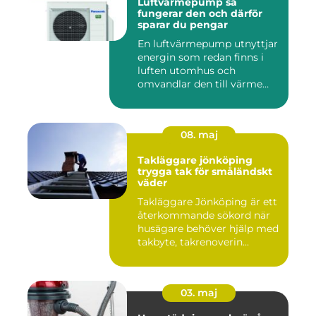
Luftvärmepump så
fungerar den och därför
sparar du pengar
En luftvärmepump utnyttjar
energin som redan finns i
luften utomhus och
omvandlar den till värme
ino...
08. maj
Takläggare jönköping
trygga tak för småländskt
väder
Takläggare Jönköping är ett
återkommande sökord när
husägare behöver hjälp med
takbyte, takrenoverin...
03. maj