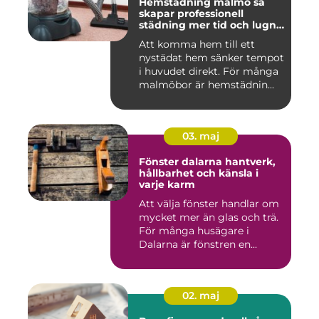
Hemstädning malmö så
skapar professionell
städning mer tid och lugn i
vardagen
Att komma hem till ett
nystädat hem sänker tempot
i huvudet direkt. För många
malmöbor är hemstädnin...
03. maj
Fönster dalarna hantverk,
hållbarhet och känsla i
varje karm
Att välja fönster handlar om
mycket mer än glas och trä.
För många husägare i
Dalarna är fönstren en...
02. maj