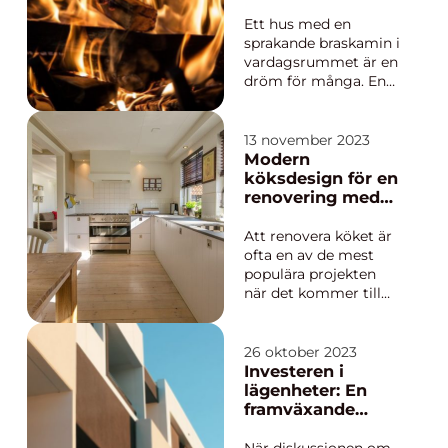
hem
Ett hus med en
sprakande braskamin i
vardagsrummet är en
dröm för många. En
braskamin värmer
inte bara upp
hemmet, det ger
13 november 2023
också en mysig
Modern
känsla, ökar
köksdesign för en
hemtrevnaden och
renovering med
skapar en
stil
samlingspunkt för
Att renovera köket är
familje...
ofta en av de mest
populära projekten
när det kommer till
att förnya hemmet.
Ett modernt kök är
inte bara funktionellt
26 oktober 2023
utan ger även ett
Investeren i
stilfullt och elegant
lägenheter: En
intryck. I denna artikel
framväxande
komm...
trend