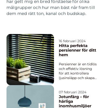
har gett mig en bred förståelse för olika
målgrupper och hur man bäst når fram till
dem med rätt ton, kanal och budskap.
16 februari 2024
Hitta perfekta
persienner för ditt
hem
Persienner är en tidlös
och effektiv lösning
för att kontrollera
ljusinsläpp och skapa
privatliv i hemmet.
Med sina justerbara
lameller kan de enkelt
07 februari 2024
anpassas efter
Jotunfärg – för
dagsljuset och
härliga
personliga
inomhusmiljöer