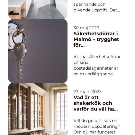
spännande och
givande uppgift. Det
ger dig möjlighet att
skapa en fräsch och
funktionell utrymme
30 maj 2023
som passar dina
Säkerhetsdörrar i
behov och önskemål. I
Malmö – trygghet
denna artikel kommer
för
vi att utforska
bostadsrättsföreni
f&oum...
ngar
Att ha säkerhetsdörrar
på sina
bostadslägenheter är
en grundläggande
åtgärd för att öka
tryggheten och
förhindra intrång. I
27 mars 2023
storstäder som
Vad är ett
Malmö, där
shakerkök och
bostadsbristen är
varför du vill ha
påtaglig och
det
kriminaliteten är
Vill du ge ditt kök en
högre än i övriga
modern uppdatering?
Sverige, är det ännu
Om du har funderat