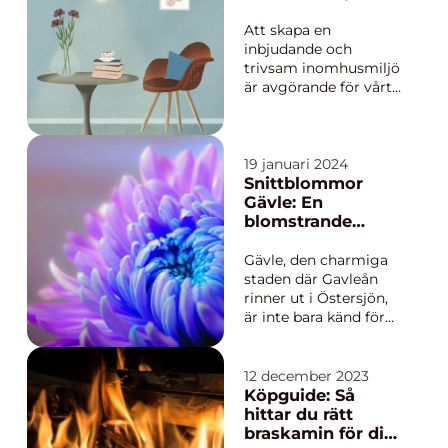
preferenser. Vare sig
du söke...
Att skapa en
inbjudande och
trivsam inomhusmiljö
är avgörande för vårt
välbefinnande och
komfort. Med Jotuns
högkvalitativa färger
och
19 januari 2024
målningsprodukter
Snittblommor
kan du förvandla ditt
Gävle: En
hem till en plats
blomstrande
d&aum...
passion
Gävle, den charmiga
staden där Gavleån
rinner ut i Östersjön,
är inte bara känd för
sin stora julbock och
historiska arv utan
även för sin kärlek till
12 december 2023
naturen och
Köpguide: Så
blommor. Att pryda
hittar du rätt
hem och offe...
braskamin för ditt