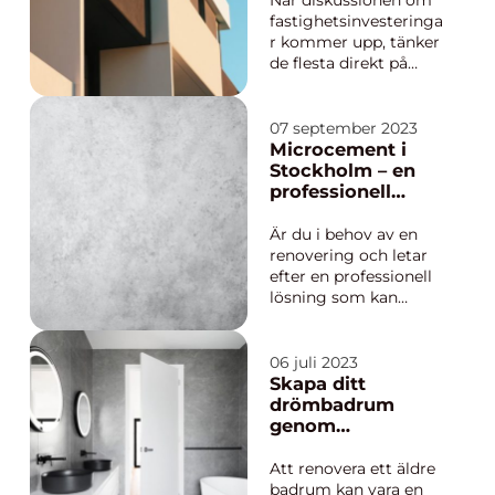
När diskussionen om
fastighetsinvesteringa
r kommer upp, tänker
de flesta direkt på
traditionella hus. Men
har du någonsin
övervägt alternativet
07 september 2023
att investera i
Microcement i
lägenheter? Denna
Stockholm – en
artikel kommer att
professionell
undersöka f...
lösning för
renovering
Är du i behov av en
renovering och letar
efter en professionell
lösning som kan
förvandla ditt hem
eller kontor? Då kan
microcement vara
06 juli 2023
precis vad du behöver.
Skapa ditt
I Stockholm finns det
drömbadrum
gott om företag som
genom
specialiserar sig...
badrumsrenoveri
ng i Trosa
Att renovera ett äldre
badrum kan vara en